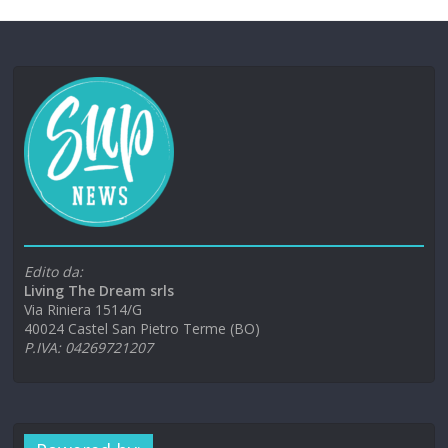
Edito da:
Living The Dream srls
Via Riniera 1514/G
40024 Castel San Pietro Terme (BO)
P.IVA: 04269721207