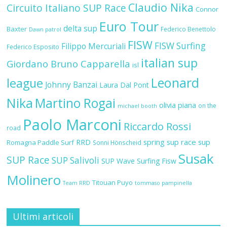
Claudio Nika
Circuito Italiano SUP Race
Connor
Euro Tour
delta sup
Baxter
Federico Benettolo
Dawn patrol
FISW
FISW Surfing
Filippo Mercuriali
Federico Esposito
italian sup
Giordano Bruno Capparella
isl
Leonard
league
Johnny Banzai
Laura Dal Pont
Nika
Martino Rogai
olivia piana
on the
michael booth
Paolo Marconi
Riccardo Rossi
road
RRD
spring sup race
sup
Romagna Paddle Surf
Sonni Hönscheid
Susak
SUP Race
SUP Salivoli
SUP Wave
Surfing Fisw
Molinero
Titouan Puyo
Team RRD
tommaso pampinella
Ultimi articoli