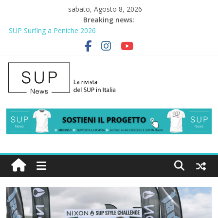
sabato, Agosto 8, 2026
Breaking news:
SUP Surfing a Peniche 2026
AirSUP a Gallico: prima storica gara per Reggio Calabria
Gallico Paddle Fest 2026: sul lungomare di Gallico torna la festa
del SUP
Porto Selvaggio, a lezione di soccorso con la giornata della
prevenzione
2° Urban Sup Trophy: la regata solidale per lo IOR