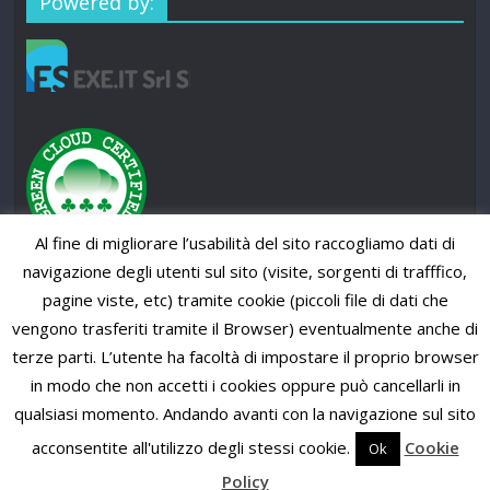
Powered by:
Al fine di migliorare l’usabilità del sito raccogliamo dati di
navigazione degli utenti sul sito (visite, sorgenti di trafffico,
pagine viste, etc) tramite cookie (piccoli file di dati che
vengono trasferiti tramite il Browser) eventualmente anche di
terze parti. L’utente ha facoltà di impostare il proprio browser
in modo che non accetti i cookies oppure può cancellarli in
qualsiasi momento. Andando avanti con la navigazione sul sito
Copyright © 2026
SUP News Magazine
. All rights reserved.
Theme: ColorMag Pro by
ThemeGrill
. Powered by
WordPress
.
acconsentite all'utilizzo degli stessi cookie.
Cookie
Ok
Policy