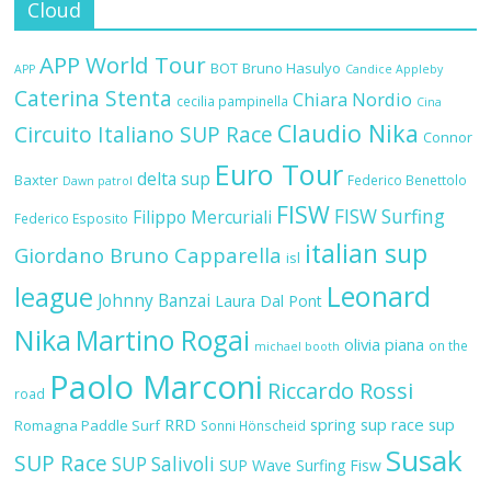
Cloud
APP World Tour
BOT
Bruno Hasulyo
APP
Candice Appleby
Caterina Stenta
Chiara Nordio
cecilia pampinella
Cina
Claudio Nika
Circuito Italiano SUP Race
Connor
Euro Tour
delta sup
Baxter
Federico Benettolo
Dawn patrol
FISW
FISW Surfing
Filippo Mercuriali
Federico Esposito
italian sup
Giordano Bruno Capparella
isl
Leonard
league
Johnny Banzai
Laura Dal Pont
Nika
Martino Rogai
olivia piana
on the
michael booth
Paolo Marconi
Riccardo Rossi
road
RRD
spring sup race
sup
Romagna Paddle Surf
Sonni Hönscheid
Susak
SUP Race
SUP Salivoli
SUP Wave
Surfing Fisw