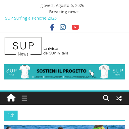
giovedì, Agosto 6, 2026
Breaking news:
SUP Surfing a Peniche 2026
AirSUP a Gallico: prima storica gara per Reggio Calabria
Gallico Paddle Fest 2026: sul lungomare di Gallico torna la festa
del SUP
Porto Selvaggio, a lezione di soccorso con la giornata della
prevenzione
2° Urban Sup Trophy: la regata solidale per lo IOR
14′