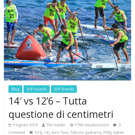
Blog
SUP boards
SUP Brands
14′ vs 12’6 – Tutta
questione di centimetri
9 Agosto 2019
The Insider
1788 Visualizzazioni
0
,
,
,
,
,
Comment
12'6
14'
Euro Tour
fabrizio gasbarro
FISW
italian