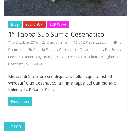
Blog
Eventi SUP
SUP Wave
1° Tappa Sup Surf a Cesenatico
8 Ottobre 2016
Ovidio Ferrari
712 Visualizzazioni
0
,
,
,
,
Comment
Alessia Fulceri
Cesenatico
Davide Ionico
Elia Senni
,
,
,
,
Federico Benettolo
Fisurf
Il Mago
Lorenzo Boschetti
Margherita
,
Boschetti
SUP Wave
Mercoledì 5 ottobre si è disputata nelle acque antistanti il
Windsurf Club Cesenatico la Prima tappa del Campionato
Italiano SUP Surf 2016…
Read more
Cerca