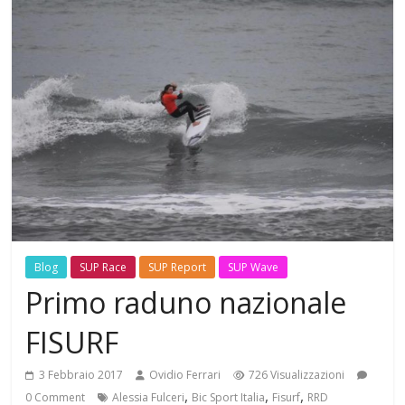
Blog
SUP Race
SUP Report
SUP Wave
Primo raduno nazionale
FISURF
3 Febbraio 2017
Ovidio Ferrari
726 Visualizzazioni
,
,
,
0 Comment
Alessia Fulceri
Bic Sport Italia
Fisurf
RRD