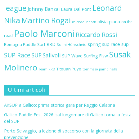
Leonard
league
Johnny Banzai
Laura Dal Pont
Nika
Martino Rogai
olivia piana
on the
michael booth
Paolo Marconi
Riccardo Rossi
road
RRD
spring sup race
sup
Romagna Paddle Surf
Sonni Hönscheid
Susak
SUP Race
SUP Salivoli
SUP Wave
Surfing Fisw
Molinero
Titouan Puyo
Team RRD
tommaso pampinella
Ultimi articoli
AirSUP a Gallico: prima storica gara per Reggio Calabria
Gallico Paddle Fest 2026: sul lungomare di Gallico torna la festa
del SUP
Porto Selvaggio, a lezione di soccorso con la giornata della
prevenzione