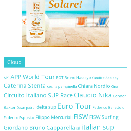
Cloud
APP World Tour
BOT
Bruno Hasulyo
APP
Candice Appleby
Caterina Stenta
Chiara Nordio
cecilia pampinella
Cina
Claudio Nika
Circuito Italiano SUP Race
Connor
Euro Tour
delta sup
Baxter
Federico Benettolo
Dawn patrol
FISW
FISW Surfing
Filippo Mercuriali
Federico Esposito
italian sup
Giordano Bruno Capparella
isl