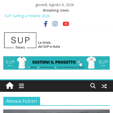
giovedì, Agosto 6, 2026
Breaking news:
SUP Surfing a Peniche 2026
AirSUP a Gallico: prima storica gara per Reggio Calabria
Gallico Paddle Fest 2026: sul lungomare di Gallico torna la festa
del SUP
Porto Selvaggio, a lezione di soccorso con la giornata della
prevenzione
2° Urban Sup Trophy: la regata solidale per lo IOR
Alessia Fulceri