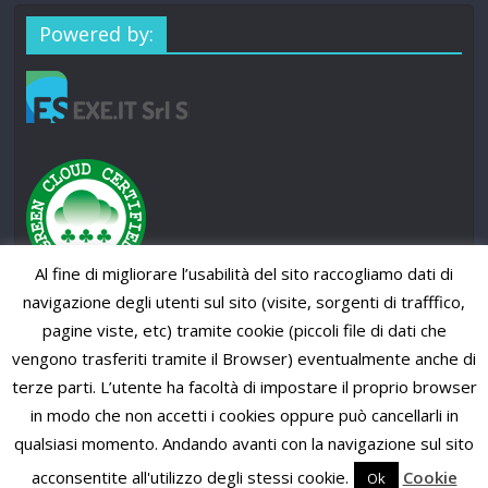
Powered by:
Al fine di migliorare l’usabilità del sito raccogliamo dati di
navigazione degli utenti sul sito (visite, sorgenti di trafffico,
pagine viste, etc) tramite cookie (piccoli file di dati che
vengono trasferiti tramite il Browser) eventualmente anche di
terze parti. L’utente ha facoltà di impostare il proprio browser
in modo che non accetti i cookies oppure può cancellarli in
qualsiasi momento. Andando avanti con la navigazione sul sito
Copyright © 2026
SUP News Magazine
. All rights reserved.
Theme: ColorMag Pro by
ThemeGrill
. Powered by
WordPress
.
acconsentite all'utilizzo degli stessi cookie.
Cookie
Ok