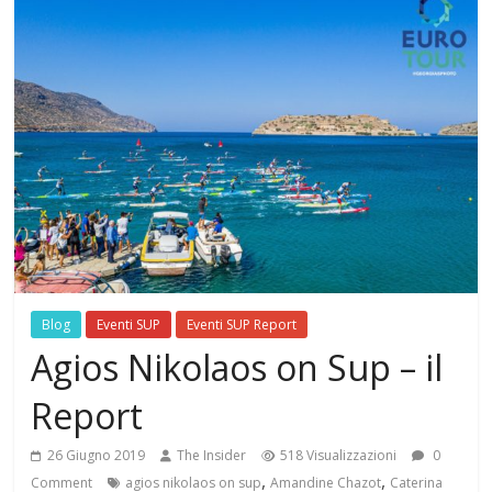
Blog
Eventi SUP
Eventi SUP Report
Agios Nikolaos on Sup – il
Report
26 Giugno 2019
The Insider
518 Visualizzazioni
0
,
,
Comment
agios nikolaos on sup
Amandine Chazot
Caterina