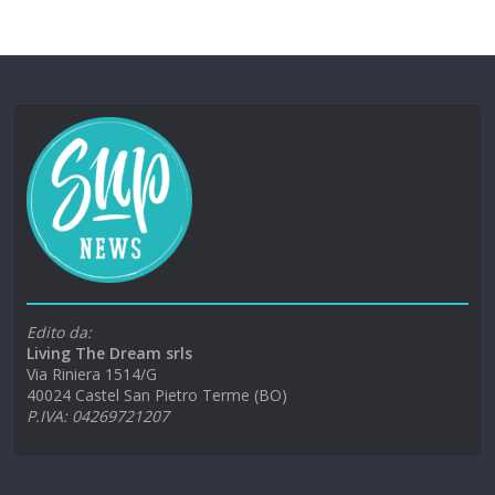
Edito da:
Living The Dream srls
Via Riniera 1514/G
40024 Castel San Pietro Terme (BO)
P.IVA: 04269721207