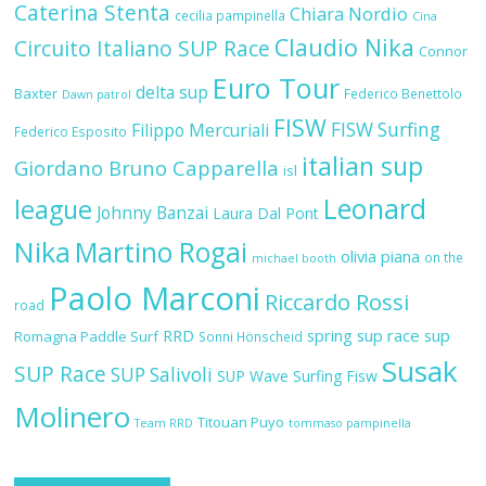
Caterina Stenta
Chiara Nordio
cecilia pampinella
Cina
Claudio Nika
Circuito Italiano SUP Race
Connor
Euro Tour
delta sup
Baxter
Federico Benettolo
Dawn patrol
FISW
FISW Surfing
Filippo Mercuriali
Federico Esposito
italian sup
Giordano Bruno Capparella
isl
Leonard
league
Johnny Banzai
Laura Dal Pont
Nika
Martino Rogai
olivia piana
on the
michael booth
Paolo Marconi
Riccardo Rossi
road
RRD
spring sup race
sup
Romagna Paddle Surf
Sonni Hönscheid
Susak
SUP Race
SUP Salivoli
SUP Wave
Surfing Fisw
Molinero
Titouan Puyo
Team RRD
tommaso pampinella