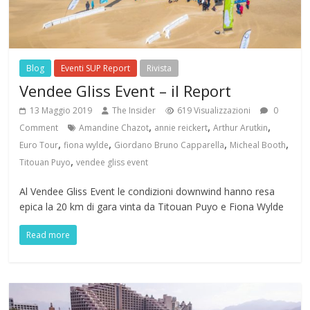
Blog
Eventi SUP Report
Rivista
Vendee Gliss Event – il Report
13 Maggio 2019
The Insider
619 Visualizzazioni
0
,
,
,
Comment
Amandine Chazot
annie reickert
Arthur Arutkin
,
,
,
,
Euro Tour
fiona wylde
Giordano Bruno Capparella
Micheal Booth
,
Titouan Puyo
vendee gliss event
Al Vendee Gliss Event le condizioni downwind hanno resa
epica la 20 km di gara vinta da Titouan Puyo e Fiona Wylde
Read more