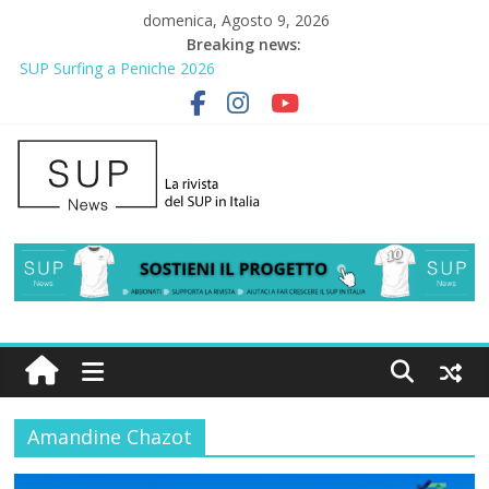
domenica, Agosto 9, 2026
Breaking news:
SUP Surfing a Peniche 2026
AirSUP a Gallico: prima storica gara per Reggio Calabria
Gallico Paddle Fest 2026: sul lungomare di Gallico torna la festa
del SUP
Porto Selvaggio, a lezione di soccorso con la giornata della
prevenzione
2° Urban Sup Trophy: la regata solidale per lo IOR
Amandine Chazot