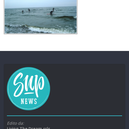
Edito da:
Living The Dream srls