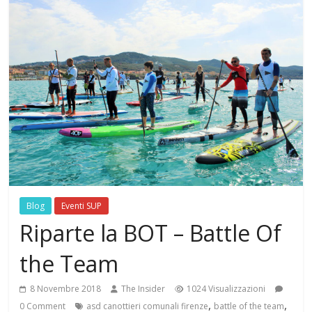
Blog
Eventi SUP
Riparte la BOT – Battle Of
the Team
8 Novembre 2018
The Insider
1024 Visualizzazioni
,
,
0 Comment
asd canottieri comunali firenze
battle of the team