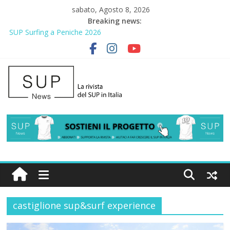
sabato, Agosto 8, 2026
Breaking news:
SUP Surfing a Peniche 2026
AirSUP a Gallico: prima storica gara per Reggio Calabria
Gallico Paddle Fest 2026: sul lungomare di Gallico torna la festa
del SUP
Porto Selvaggio, a lezione di soccorso con la giornata della
prevenzione
2° Urban Sup Trophy: la regata solidale per lo IOR
castiglione sup&surf experience