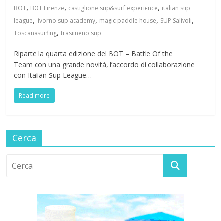
,
,
,
BOT
BOT Firenze
castiglione sup&surf experience
italian sup
,
,
,
,
league
livorno sup academy
magic paddle house
SUP Salivoli
,
Toscanasurfing
trasimeno sup
Riparte la quarta edizione del BOT – Battle Of the
Team con una grande novità, l’accordo di collaborazione
con Italian Sup League…
Read more
Cerca