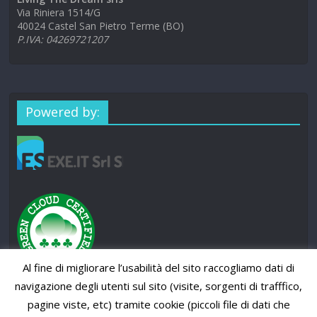
Via Riniera 1514/G
40024 Castel San Pietro Terme (BO)
P.IVA: 04269721207
Powered by:
Al fine di migliorare l’usabilità del sito raccogliamo dati di
navigazione degli utenti sul sito (visite, sorgenti di trafffico,
pagine viste, etc) tramite cookie (piccoli file di dati che