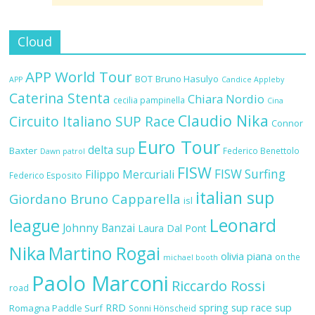
Cloud
APP World Tour
BOT
Bruno Hasulyo
APP
Candice Appleby
Caterina Stenta
Chiara Nordio
cecilia pampinella
Cina
Claudio Nika
Circuito Italiano SUP Race
Connor
Euro Tour
delta sup
Baxter
Federico Benettolo
Dawn patrol
FISW
FISW Surfing
Filippo Mercuriali
Federico Esposito
italian sup
Giordano Bruno Capparella
isl
Leonard
league
Johnny Banzai
Laura Dal Pont
Nika
Martino Rogai
olivia piana
on the
michael booth
Paolo Marconi
Riccardo Rossi
road
RRD
spring sup race
sup
Romagna Paddle Surf
Sonni Hönscheid