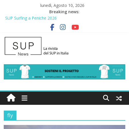
lunedì, Agosto 10, 2026
Breaking news:
SUP Surfing a Peniche 2026
AirSUP a Gallico: prima storica gara per Reggio Calabria
Gallico Paddle Fest 2026: sul lungomare di Gallico torna la festa
del SUP
Porto Selvaggio, a lezione di soccorso con la giornata della
prevenzione
2° Urban Sup Trophy: la regata solidale per lo IOR
fly