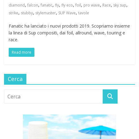
,
,
,
,
,
,
,
,
,
diamond
falcon
fanatic
fly
fly eco
foil
pro wave
Race
sky sup
,
,
,
,
strike
stubby
stylemaster
SUP Wave
tavole
Fanatic ha lanciato i nuovi prodotti 2019. Scopriamo insieme
la linea di Sup compositi, dai foil, allround, wave, touring e
race.
Read more
Cerca