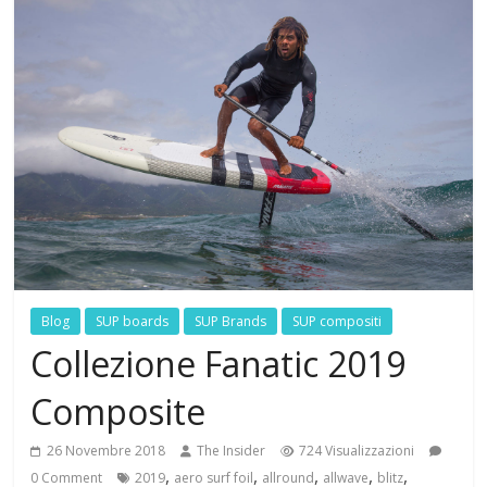
Blog
SUP boards
SUP Brands
SUP compositi
Collezione Fanatic 2019
Composite
26 Novembre 2018
The Insider
724 Visualizzazioni
,
,
,
,
,
0 Comment
2019
aero surf foil
allround
allwave
blitz