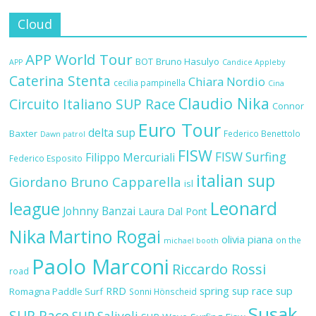
Cloud
APP World Tour
BOT
Bruno Hasulyo
APP
Candice Appleby
Caterina Stenta
Chiara Nordio
cecilia pampinella
Cina
Claudio Nika
Circuito Italiano SUP Race
Connor
Euro Tour
delta sup
Baxter
Federico Benettolo
Dawn patrol
FISW
FISW Surfing
Filippo Mercuriali
Federico Esposito
italian sup
Giordano Bruno Capparella
isl
Leonard
league
Johnny Banzai
Laura Dal Pont
Nika
Martino Rogai
olivia piana
on the
michael booth
Paolo Marconi
Riccardo Rossi
road
RRD
spring sup race
sup
Romagna Paddle Surf
Sonni Hönscheid
Susak
SUP Race