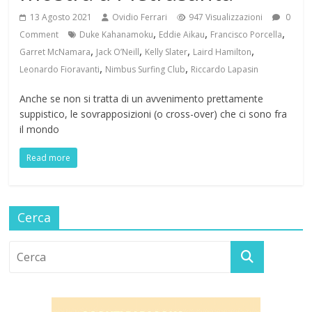
13 Agosto 2021
Ovidio Ferrari
947 Visualizzazioni
0
,
,
,
Comment
Duke Kahanamoku
Eddie Aikau
Francisco Porcella
,
,
,
,
Garret McNamara
Jack O’Neill
Kelly Slater
Laird Hamilton
,
,
Leonardo Fioravanti
Nimbus Surfing Club
Riccardo Lapasin
Anche se non si tratta di un avvenimento prettamente
suppistico, le sovrapposizioni (o cross-over) che ci sono fra
il mondo
Read more
Cerca