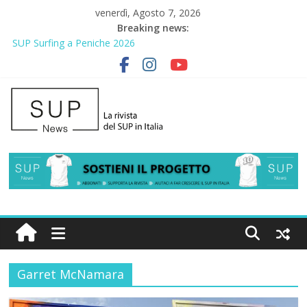
venerdì, Agosto 7, 2026
Breaking news:
SUP Surfing a Peniche 2026
AirSUP a Gallico: prima storica gara per Reggio Calabria
Gallico Paddle Fest 2026: sul lungomare di Gallico torna la festa
del SUP
Porto Selvaggio, a lezione di soccorso con la giornata della
prevenzione
2° Urban Sup Trophy: la regata solidale per lo IOR
Garret McNamara