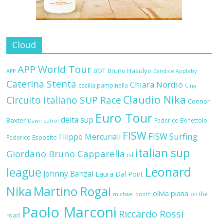
Cloud
APP World Tour
BOT
Bruno Hasulyo
APP
Candice Appleby
Caterina Stenta
Chiara Nordio
cecilia pampinella
Cina
Claudio Nika
Circuito Italiano SUP Race
Connor
Euro Tour
delta sup
Baxter
Federico Benettolo
Dawn patrol
FISW
FISW Surfing
Filippo Mercuriali
Federico Esposito
italian sup
Giordano Bruno Capparella
isl
Leonard
league
Johnny Banzai
Laura Dal Pont
Nika
Martino Rogai
olivia piana
on the
michael booth
Paolo Marconi
Riccardo Rossi
road