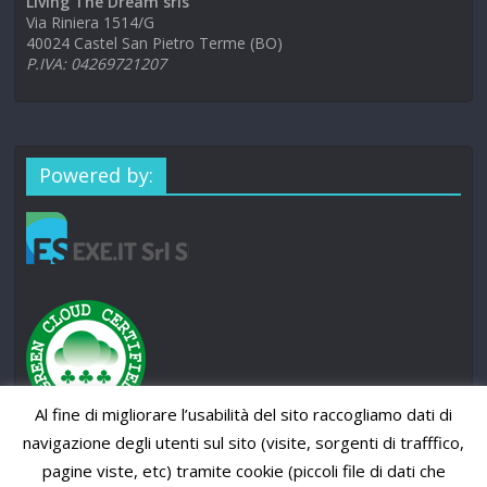
Living The Dream srls
Via Riniera 1514/G
40024 Castel San Pietro Terme (BO)
P.IVA: 04269721207
Powered by:
Al fine di migliorare l’usabilità del sito raccogliamo dati di
navigazione degli utenti sul sito (visite, sorgenti di trafffico,
pagine viste, etc) tramite cookie (piccoli file di dati che