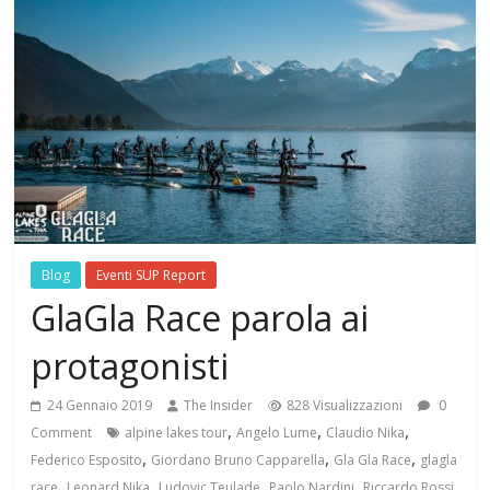
Blog
Eventi SUP Report
GlaGla Race parola ai
protagonisti
24 Gennaio 2019
The Insider
828 Visualizzazioni
0
,
,
,
Comment
alpine lakes tour
Angelo Lume
Claudio Nika
,
,
,
Federico Esposito
Giordano Bruno Capparella
Gla Gla Race
glagla
,
,
,
,
,
race
Leonard Nika
Ludovic Teulade
Paolo Nardini
Riccardo Rossi