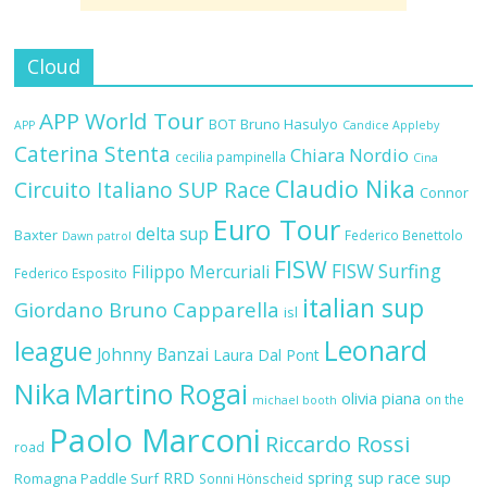
Cloud
APP World Tour
BOT
Bruno Hasulyo
APP
Candice Appleby
Caterina Stenta
Chiara Nordio
cecilia pampinella
Cina
Claudio Nika
Circuito Italiano SUP Race
Connor
Euro Tour
delta sup
Baxter
Federico Benettolo
Dawn patrol
FISW
FISW Surfing
Filippo Mercuriali
Federico Esposito
italian sup
Giordano Bruno Capparella
isl
Leonard
league
Johnny Banzai
Laura Dal Pont
Nika
Martino Rogai
olivia piana
on the
michael booth
Paolo Marconi
Riccardo Rossi
road
RRD
spring sup race
sup
Romagna Paddle Surf
Sonni Hönscheid