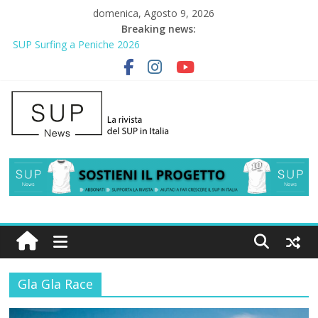
domenica, Agosto 9, 2026
Breaking news:
SUP Surfing a Peniche 2026
AirSUP a Gallico: prima storica gara per Reggio Calabria
Gallico Paddle Fest 2026: sul lungomare di Gallico torna la festa
del SUP
Porto Selvaggio, a lezione di soccorso con la giornata della
prevenzione
2° Urban Sup Trophy: la regata solidale per lo IOR
Gla Gla Race