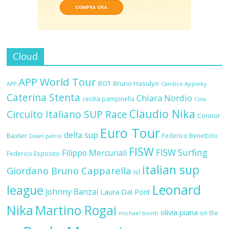
Cloud
APP World Tour
BOT
Bruno Hasulyo
APP
Candice Appleby
Caterina Stenta
Chiara Nordio
cecilia pampinella
Cina
Claudio Nika
Circuito Italiano SUP Race
Connor
Euro Tour
delta sup
Baxter
Federico Benettolo
Dawn patrol
FISW
FISW Surfing
Filippo Mercuriali
Federico Esposito
italian sup
Giordano Bruno Capparella
isl
Leonard
league
Johnny Banzai
Laura Dal Pont
Nika
Martino Rogai
olivia piana
on the
michael booth