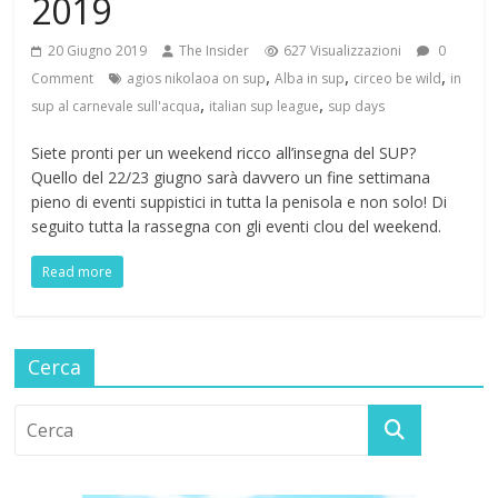
2019
20 Giugno 2019
The Insider
627 Visualizzazioni
0
,
,
,
Comment
agios nikolaoa on sup
Alba in sup
circeo be wild
in
,
,
sup al carnevale sull'acqua
italian sup league
sup days
Siete pronti per un weekend ricco all’insegna del SUP?
Quello del 22/23 giugno sarà davvero un fine settimana
pieno di eventi suppistici in tutta la penisola e non solo! Di
seguito tutta la rassegna con gli eventi clou del weekend.
Read more
Cerca