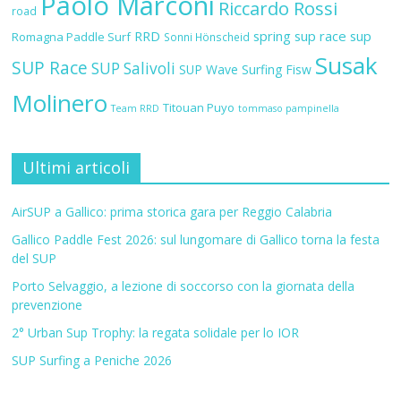
Paolo Marconi
Riccardo Rossi
road
RRD
spring sup race
sup
Romagna Paddle Surf
Sonni Hönscheid
Susak
SUP Race
SUP Salivoli
SUP Wave
Surfing Fisw
Molinero
Titouan Puyo
Team RRD
tommaso pampinella
Ultimi articoli
AirSUP a Gallico: prima storica gara per Reggio Calabria
Gallico Paddle Fest 2026: sul lungomare di Gallico torna la festa
del SUP
Porto Selvaggio, a lezione di soccorso con la giornata della
prevenzione
2° Urban Sup Trophy: la regata solidale per lo IOR
SUP Surfing a Peniche 2026