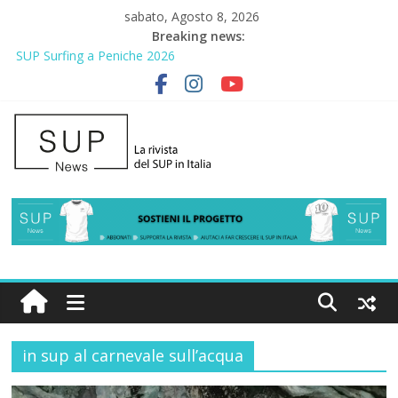
sabato, Agosto 8, 2026
Breaking news:
SUP Surfing a Peniche 2026
AirSUP a Gallico: prima storica gara per Reggio Calabria
Gallico Paddle Fest 2026: sul lungomare di Gallico torna la festa
del SUP
Porto Selvaggio, a lezione di soccorso con la giornata della
prevenzione
2° Urban Sup Trophy: la regata solidale per lo IOR
in sup al carnevale sull’acqua