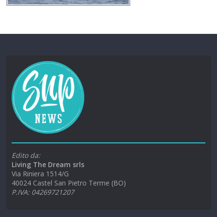
Edito da:
Living The Dream srls
Via Riniera 1514/G
40024 Castel San Pietro Terme (BO)
P.IVA: 04269721207