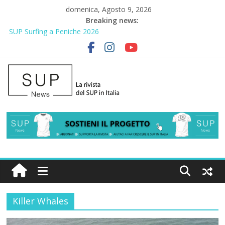
domenica, Agosto 9, 2026
Breaking news:
SUP Surfing a Peniche 2026
AirSUP a Gallico: prima storica gara per Reggio Calabria
Gallico Paddle Fest 2026: sul lungomare di Gallico torna la festa
del SUP
Porto Selvaggio, a lezione di soccorso con la giornata della
prevenzione
2° Urban Sup Trophy: la regata solidale per lo IOR
Killer Whales