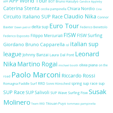
APP World Tour
BOT
Bruno Hasulyo
APP
Candice Appleby
Caterina Stenta
Chiara Nordio
cecilia pampinella
Cina
Claudio Nika
Circuito Italiano SUP Race
Connor
Euro Tour
delta sup
Baxter
Federico Benettolo
Dawn patrol
FISW
FISW Surfing
Filippo Mercuriali
Federico Esposito
italian sup
Giordano Bruno Capparella
isl
Leonard
league
Johnny Banzai
Laura Dal Pont
Nika
Martino Rogai
olivia piana
on the
michael booth
Paolo Marconi
Riccardo Rossi
road
RRD
spring sup race
sup
Romagna Paddle Surf
Sonni Hönscheid
Susak
SUP Race
SUP Salivoli
SUP Wave
Surfing Fisw
Molinero
Titouan Puyo
Team RRD
tommaso pampinella