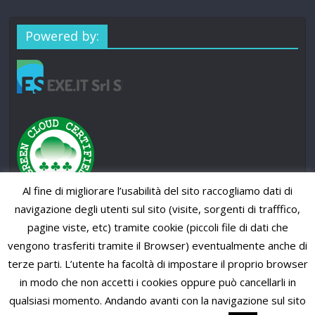
Powered by:
Al fine di migliorare l’usabilità del sito raccogliamo dati di
navigazione degli utenti sul sito (visite, sorgenti di trafffico,
pagine viste, etc) tramite cookie (piccoli file di dati che
vengono trasferiti tramite il Browser) eventualmente anche di
terze parti. L’utente ha facoltà di impostare il proprio browser
in modo che non accetti i cookies oppure può cancellarli in
qualsiasi momento. Andando avanti con la navigazione sul sito
Copyright © 2026
SUP News Magazine
. All rights reserved.