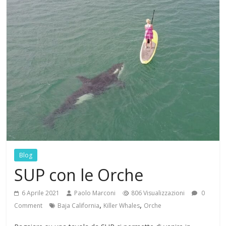
Blog
SUP con le Orche
6 Aprile 2021
Paolo Marconi
806 Visualizzazioni
0
,
,
Comment
Baja California
Killer Whales
Orche