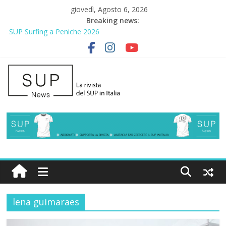
giovedì, Agosto 6, 2026
Breaking news:
SUP Surfing a Peniche 2026
AirSUP a Gallico: prima storica gara per Reggio Calabria
Gallico Paddle Fest 2026: sul lungomare di Gallico torna la festa
del SUP
Porto Selvaggio, a lezione di soccorso con la giornata della
prevenzione
2° Urban Sup Trophy: la regata solidale per lo IOR
lena guimaraes