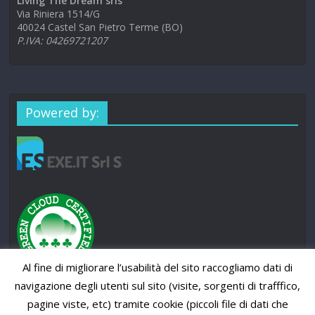
Living The Dream srls
Via Riniera 1514/G
40024 Castel San Pietro Terme (BO)
P.IVA: 04269721207
Powered by:
Al fine di migliorare l’usabilità del sito raccogliamo dati di
navigazione degli utenti sul sito (visite, sorgenti di trafffico,
pagine viste, etc) tramite cookie (piccoli file di dati che