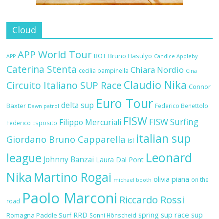
Cloud
APP World Tour
BOT
Bruno Hasulyo
APP
Candice Appleby
Caterina Stenta
Chiara Nordio
cecilia pampinella
Cina
Claudio Nika
Circuito Italiano SUP Race
Connor
Euro Tour
delta sup
Baxter
Federico Benettolo
Dawn patrol
FISW
FISW Surfing
Filippo Mercuriali
Federico Esposito
italian sup
Giordano Bruno Capparella
isl
Leonard
league
Johnny Banzai
Laura Dal Pont
Nika
Martino Rogai
olivia piana
on the
michael booth
Paolo Marconi
Riccardo Rossi
road
RRD
spring sup race
sup
Romagna Paddle Surf
Sonni Hönscheid