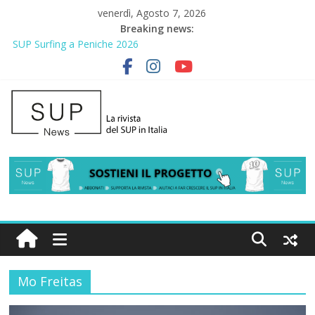
venerdì, Agosto 7, 2026
Breaking news:
SUP Surfing a Peniche 2026
AirSUP a Gallico: prima storica gara per Reggio Calabria
Gallico Paddle Fest 2026: sul lungomare di Gallico torna la festa
del SUP
Porto Selvaggio, a lezione di soccorso con la giornata della
prevenzione
2° Urban Sup Trophy: la regata solidale per lo IOR
Mo Freitas