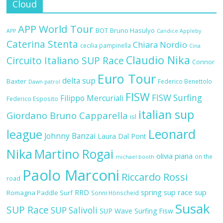
Cloud
APP World Tour
BOT
Bruno Hasulyo
APP
Candice Appleby
Caterina Stenta
Chiara Nordio
cecilia pampinella
Cina
Claudio Nika
Circuito Italiano SUP Race
Connor
Euro Tour
delta sup
Baxter
Federico Benettolo
Dawn patrol
FISW
FISW Surfing
Filippo Mercuriali
Federico Esposito
italian sup
Giordano Bruno Capparella
isl
Leonard
league
Johnny Banzai
Laura Dal Pont
Nika
Martino Rogai
olivia piana
on the
michael booth
Paolo Marconi
Riccardo Rossi
road
RRD
spring sup race
sup
Romagna Paddle Surf
Sonni Hönscheid
Susak
SUP Race
SUP Salivoli
SUP Wave
Surfing Fisw