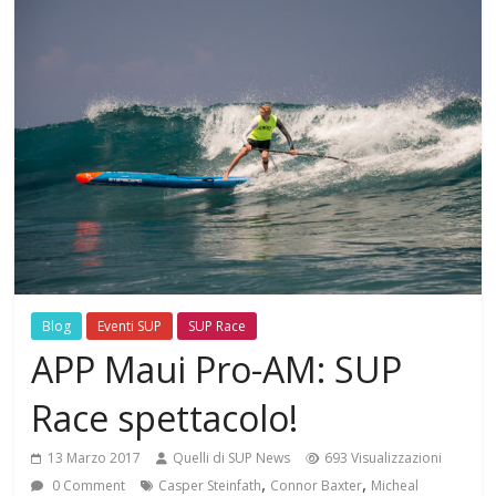
Blog
Eventi SUP
SUP Race
APP Maui Pro-AM: SUP
Race spettacolo!
13 Marzo 2017
Quelli di SUP News
693 Visualizzazioni
,
,
0 Comment
Casper Steinfath
Connor Baxter
Micheal