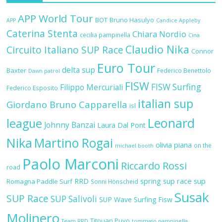
APP World Tour
BOT
Bruno Hasulyo
APP
Candice Appleby
Caterina Stenta
Chiara Nordio
cecilia pampinella
Cina
Claudio Nika
Circuito Italiano SUP Race
Connor
Euro Tour
delta sup
Baxter
Federico Benettolo
Dawn patrol
FISW
FISW Surfing
Filippo Mercuriali
Federico Esposito
italian sup
Giordano Bruno Capparella
isl
Leonard
league
Johnny Banzai
Laura Dal Pont
Nika
Martino Rogai
olivia piana
on the
michael booth
Paolo Marconi
Riccardo Rossi
road
RRD
spring sup race
sup
Romagna Paddle Surf
Sonni Hönscheid
Susak
SUP Race
SUP Salivoli
SUP Wave
Surfing Fisw
Molinero
Titouan Puyo
Team RRD
tommaso pampinella