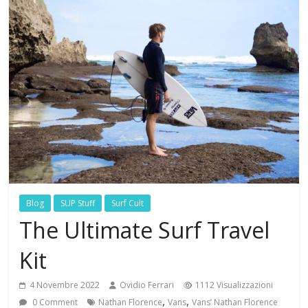
Blog
SUP Stuff
Surf Cult
The Ultimate Surf Travel
Kit
4 Novembre 2022
Ovidio Ferrari
1112 Visualizzazioni
,
,
0 Comment
Nathan Florence
Vans
Vans’ Nathan Florence