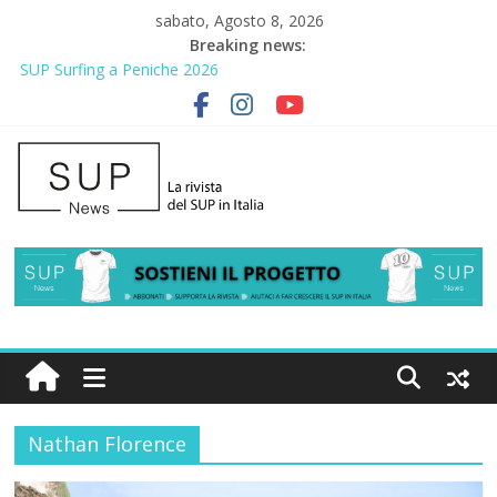
sabato, Agosto 8, 2026
Breaking news:
SUP Surfing a Peniche 2026
AirSUP a Gallico: prima storica gara per Reggio Calabria
Gallico Paddle Fest 2026: sul lungomare di Gallico torna la festa
del SUP
Porto Selvaggio, a lezione di soccorso con la giornata della
prevenzione
2° Urban Sup Trophy: la regata solidale per lo IOR
Nathan Florence