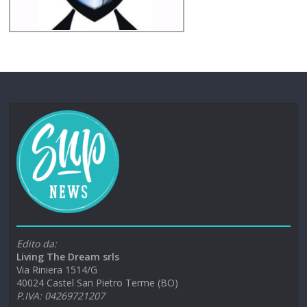
Edito da:
Living The Dream srls
Via Riniera 1514/G
40024 Castel San Pietro Terme (BO)
P.IVA: 04269721207