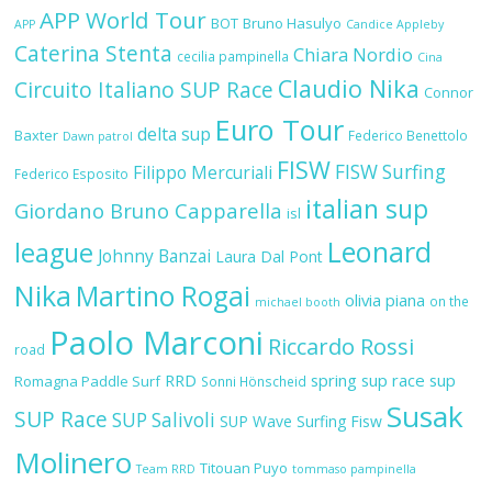
APP World Tour
BOT
Bruno Hasulyo
APP
Candice Appleby
Caterina Stenta
Chiara Nordio
cecilia pampinella
Cina
Claudio Nika
Circuito Italiano SUP Race
Connor
Euro Tour
delta sup
Baxter
Federico Benettolo
Dawn patrol
FISW
FISW Surfing
Filippo Mercuriali
Federico Esposito
italian sup
Giordano Bruno Capparella
isl
Leonard
league
Johnny Banzai
Laura Dal Pont
Nika
Martino Rogai
olivia piana
on the
michael booth
Paolo Marconi
Riccardo Rossi
road
RRD
spring sup race
sup
Romagna Paddle Surf
Sonni Hönscheid
Susak
SUP Race
SUP Salivoli
SUP Wave
Surfing Fisw
Molinero
Titouan Puyo
Team RRD
tommaso pampinella