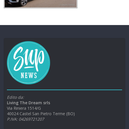
Edito da:
Living The Dream srls
Via Riniera 1514/G
40024 Castel San Pietro Terme (BO)
P.IVA: 04269721207