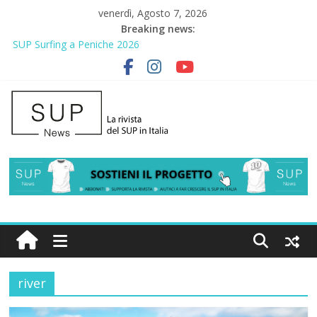
venerdì, Agosto 7, 2026
Breaking news:
SUP Surfing a Peniche 2026
AirSUP a Gallico: prima storica gara per Reggio Calabria
Gallico Paddle Fest 2026: sul lungomare di Gallico torna la festa
del SUP
Porto Selvaggio, a lezione di soccorso con la giornata della
prevenzione
2° Urban Sup Trophy: la regata solidale per lo IOR
river