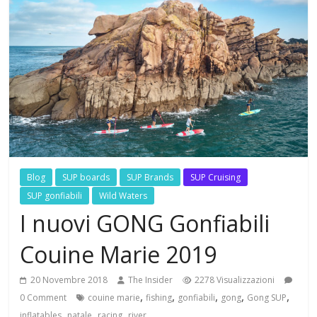
Blog
SUP boards
SUP Brands
SUP Cruising
SUP gonfiabili
Wild Waters
I nuovi GONG Gonfiabili
Couine Marie 2019
20 Novembre 2018
The Insider
2278 Visualizzazioni
,
,
,
,
,
0 Comment
couine marie
fishing
gonfiabili
gong
Gong SUP
,
,
,
inflatables
natale
racing
river