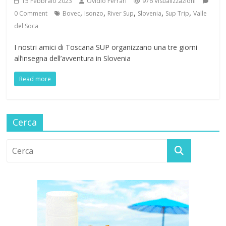
15 Febbraio 2023
Ovidio Ferrari
976 Visualizzazioni
,
,
,
,
,
0 Comment
Bovec
Isonzo
River Sup
Slovenia
Sup Trip
Valle
del Soca
I nostri amici di Toscana SUP organizzano una tre giorni
all’insegna dell’avventura in Slovenia
Read more
Cerca