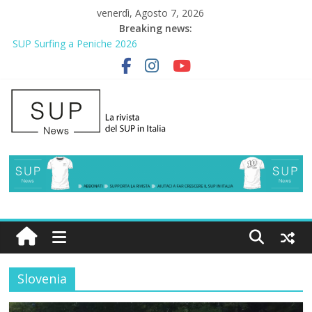
venerdì, Agosto 7, 2026
Breaking news:
SUP Surfing a Peniche 2026
AirSUP a Gallico: prima storica gara per Reggio Calabria
Gallico Paddle Fest 2026: sul lungomare di Gallico torna la festa
del SUP
Porto Selvaggio, a lezione di soccorso con la giornata della
prevenzione
2° Urban Sup Trophy: la regata solidale per lo IOR
Slovenia