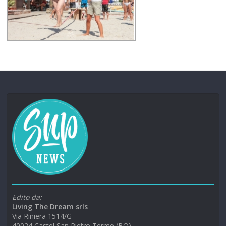
Edito da:
Living The Dream srls
Via Riniera 1514/G
40024 Castel San Pietro Terme (BO)