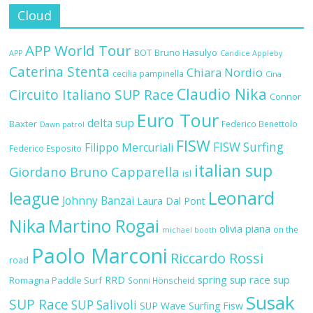
Cloud
APP World Tour
BOT
Bruno Hasulyo
APP
Candice Appleby
Caterina Stenta
Chiara Nordio
cecilia pampinella
Cina
Claudio Nika
Circuito Italiano SUP Race
Connor
Euro Tour
delta sup
Baxter
Federico Benettolo
Dawn patrol
FISW
FISW Surfing
Filippo Mercuriali
Federico Esposito
italian sup
Giordano Bruno Capparella
isl
Leonard
league
Johnny Banzai
Laura Dal Pont
Nika
Martino Rogai
olivia piana
on the
michael booth
Paolo Marconi
Riccardo Rossi
road
RRD
spring sup race
sup
Romagna Paddle Surf
Sonni Hönscheid
Susak
SUP Race
SUP Salivoli
SUP Wave
Surfing Fisw