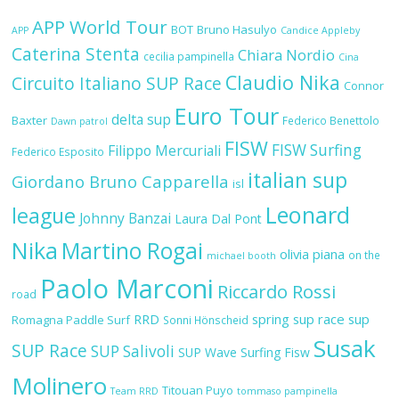
APP World Tour
BOT
Bruno Hasulyo
APP
Candice Appleby
Caterina Stenta
Chiara Nordio
cecilia pampinella
Cina
Claudio Nika
Circuito Italiano SUP Race
Connor
Euro Tour
delta sup
Baxter
Federico Benettolo
Dawn patrol
FISW
FISW Surfing
Filippo Mercuriali
Federico Esposito
italian sup
Giordano Bruno Capparella
isl
Leonard
league
Johnny Banzai
Laura Dal Pont
Nika
Martino Rogai
olivia piana
on the
michael booth
Paolo Marconi
Riccardo Rossi
road
RRD
spring sup race
sup
Romagna Paddle Surf
Sonni Hönscheid
Susak
SUP Race
SUP Salivoli
SUP Wave
Surfing Fisw
Molinero
Titouan Puyo
Team RRD
tommaso pampinella