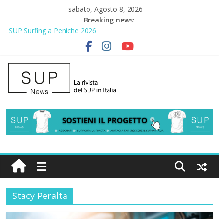
sabato, Agosto 8, 2026
Breaking news:
SUP Surfing a Peniche 2026
AirSUP a Gallico: prima storica gara per Reggio Calabria
Gallico Paddle Fest 2026: sul lungomare di Gallico torna la festa
del SUP
Porto Selvaggio, a lezione di soccorso con la giornata della
prevenzione
2° Urban Sup Trophy: la regata solidale per lo IOR
Stacy Peralta