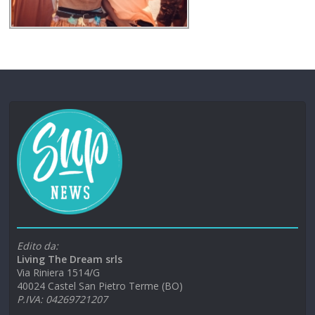
Edito da:
Living The Dream srls
Via Riniera 1514/G
40024 Castel San Pietro Terme (BO)
P.IVA: 04269721207