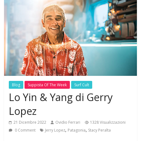
Blog
Suppista Of The Week
Surf Cult
Lo Yin & Yang di Gerry
Lopez
21 Dicembre 2022
Ovidio Ferrari
1328 Visualizzazioni
,
,
0 Comment
Jerry Lopez
Patagonia
Stacy Peralta