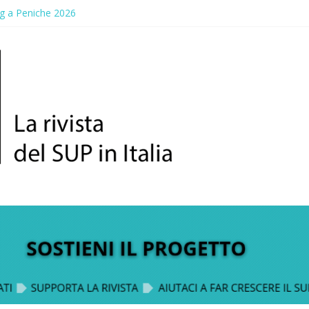
g a Peniche 2026
allico: prima storica gara per Reggio Calabria
ddle Fest 2026: sul lungomare di Gallico torna la festa del SUP
aggio, a lezione di soccorso con la giornata della prevenzione
up Trophy: la regata solidale per lo IOR