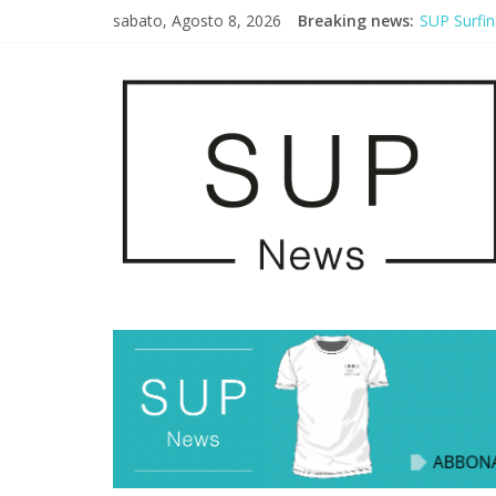
sabato, Agosto 8, 2026
Breaking news:
SUP Surfin
AirSUP a G
Gallico Pa
Porto Selv
2° Urban S