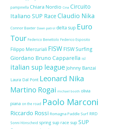
Circuito
Chiara Nordio
pampinella
Cina
Claudio Nika
Italiano SUP Race
Euro
delta sup
Connor Baxter
Dawn patrol
Tour
Federico Benettolo
Federico Esposito
FISW
FISW Surfing
Filippo Mercuriali
Giordano Bruno Capparella
isl
italian sup league
Johnny Banzai
Leonard Nika
Laura Dal Pont
Martino Rogai
olivia
michael booth
Paolo Marconi
piana
on the road
Riccardo Rossi
RRD
Romagna Paddle Surf
SUP
spring sup race
sup
Sonni Hönscheid