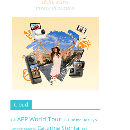
Cloud
APP World Tour
BOT
Bruno Hasulyo
APP
Caterina Stenta
cecilia
Candice Appleby