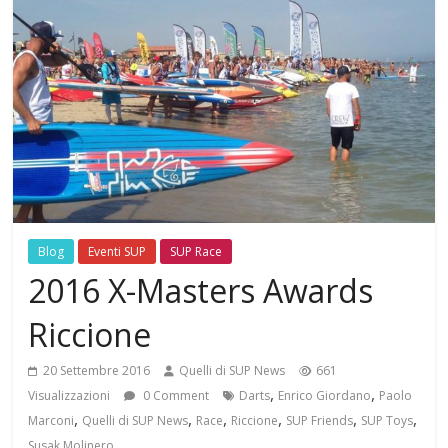
Blog
Eventi SUP
SUP Race
2016 X-Masters Awards
Riccione
20 Settembre 2016
Quelli di SUP News
661
,
,
Visualizzazioni
0 Comment
Darts
Enrico Giordano
Paolo
,
,
,
,
,
,
Marconi
Quelli di SUP News
Race
Riccione
SUP Friends
SUP Toys
Susak Molinero