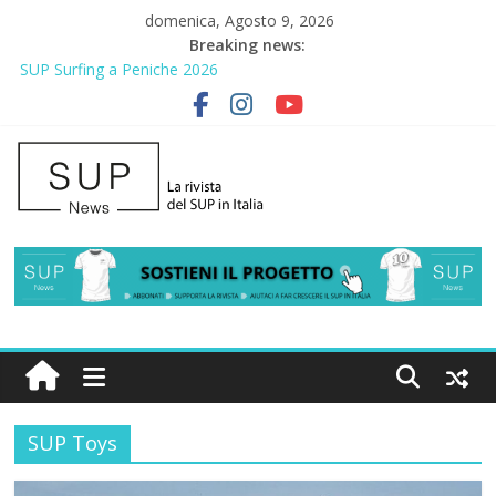
domenica, Agosto 9, 2026
Breaking news:
SUP Surfing a Peniche 2026
AirSUP a Gallico: prima storica gara per Reggio Calabria
Gallico Paddle Fest 2026: sul lungomare di Gallico torna la festa
del SUP
Porto Selvaggio, a lezione di soccorso con la giornata della
prevenzione
2° Urban Sup Trophy: la regata solidale per lo IOR
SUP Toys