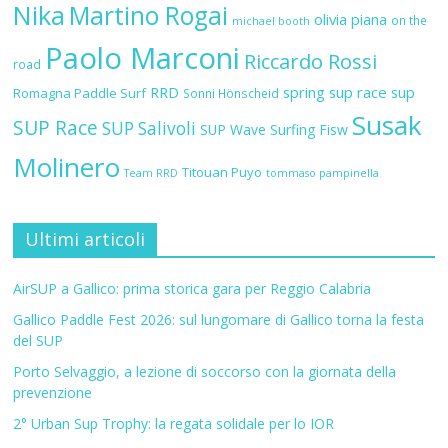
Nika
Martino Rogai
olivia piana
on the
michael booth
Paolo Marconi
Riccardo Rossi
road
RRD
spring sup race
sup
Romagna Paddle Surf
Sonni Hönscheid
Susak
SUP Race
SUP Salivoli
SUP Wave
Surfing Fisw
Molinero
Titouan Puyo
Team RRD
tommaso pampinella
Ultimi articoli
AirSUP a Gallico: prima storica gara per Reggio Calabria
Gallico Paddle Fest 2026: sul lungomare di Gallico torna la festa
del SUP
Porto Selvaggio, a lezione di soccorso con la giornata della
prevenzione
2° Urban Sup Trophy: la regata solidale per lo IOR