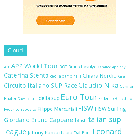
Cloud
APP World Tour
BOT
Bruno Hasulyo
APP
Candice Appleby
Caterina Stenta
Chiara Nordio
cecilia pampinella
Cina
Claudio Nika
Circuito Italiano SUP Race
Connor
Euro Tour
delta sup
Baxter
Federico Benettolo
Dawn patrol
FISW
FISW Surfing
Filippo Mercuriali
Federico Esposito
italian sup
Giordano Bruno Capparella
isl
Leonard
league
Johnny Banzai
Laura Dal Pont