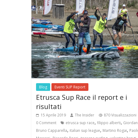
Blog
Eventi SUP Report
Etrusca Sup Race il report e i
risultati
15 Aprile 2019
The Insider
870 Visualizzazioni
,
,
0 Comment
etrusca sup race
filippo alberti
Giorda
,
,
,
Bruno Capparella
italian sup league
Martino Rogai
Paol
,
,
,