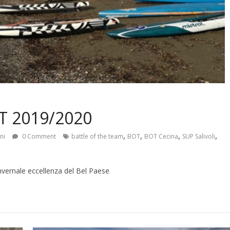
BOT 2019/2020
,
,
,
,
ni
0 Comment
battle of the team
BOT
BOT Cecina
SUP Salivoli
nvernale eccellenza del Bel Paese