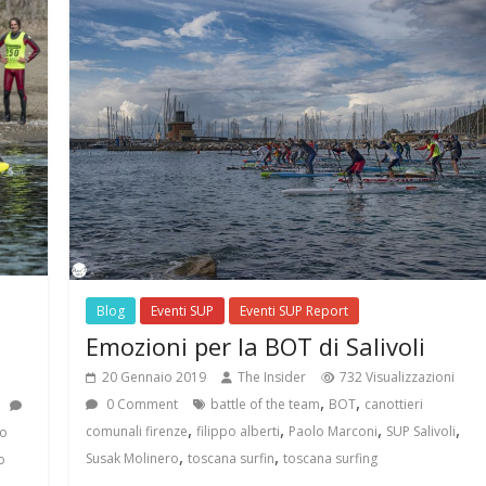
Blog
Eventi SUP
Eventi SUP Report
Emozioni per la BOT di Salivoli
20 Gennaio 2019
The Insider
732 Visualizzazioni
,
,
0 Comment
battle of the team
BOT
canottieri
,
,
,
,
comunali firenze
filippo alberti
Paolo Marconi
SUP Salivoli
no
,
,
Susak Molinero
toscana surfin
toscana surfing
o