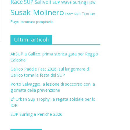
Race
SUP Salivoli
SUP Wave
Surfing Fisw
Susak Molinero
Titouan
Team RRD
Puyo
tommaso pampinella
Ultimi articoli
AirSUP a Gallico: prima storica gara per Reggio
Calabria
Gallico Paddle Fest 2026: sul lungomare di
Gallico torna la festa del SUP
Porto Selvaggio, a lezione di soccorso con la
giornata della prevenzione
2° Urban Sup Trophy: la regata solidale per lo
IOR
SUP Surfing a Peniche 2026