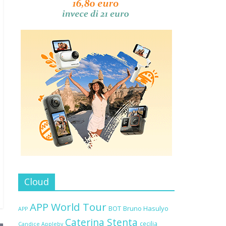
Cloud
APP World Tour
BOT
Bruno Hasulyo
APP
Caterina Stenta
cecilia
Candice Appleby