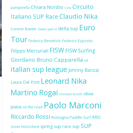
Circuito
Chiara Nordio
pampinella
Cina
Claudio Nika
Italiano SUP Race
Euro
delta sup
Connor Baxter
Dawn patrol
Tour
Federico Benettolo
Federico Esposito
FISW
FISW Surfing
Filippo Mercuriali
Giordano Bruno Capparella
isl
italian sup league
Johnny Banzai
Leonard Nika
Laura Dal Pont
Martino Rogai
olivia
michael booth
Paolo Marconi
piana
on the road
Riccardo Rossi
RRD
Romagna Paddle Surf
SUP
spring sup race
sup
Sonni Hönscheid