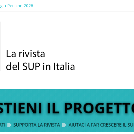
ng a Peniche 2026
allico: prima storica gara per Reggio Calabria
ddle Fest 2026: sul lungomare di Gallico torna la festa del SUP
aggio, a lezione di soccorso con la giornata della prevenzione
up Trophy: la regata solidale per lo IOR