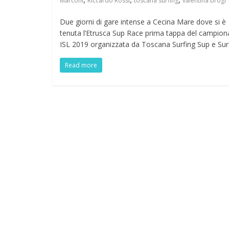
Marconi
Riccardo Rossi
toscana surfing
valentina brogi
Due giorni di gare intense a Cecina Mare dove si è
tenuta l’Etrusca Sup Race prima tappa del campion
ISL 2019 organizzata da Toscana Surfing Sup e Sur
Read more