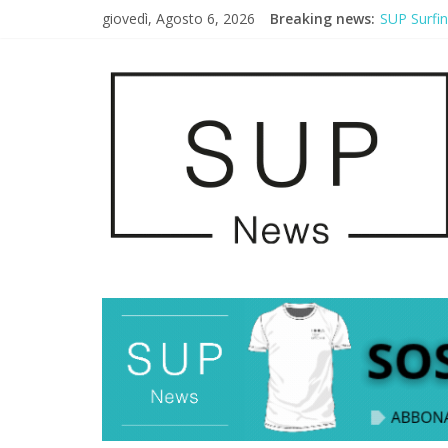
giovedì, Agosto 6, 2026
Breaking news:
SUP Surfi
AirSUP a G
Gallico Pa
Porto Selv
2° Urban S