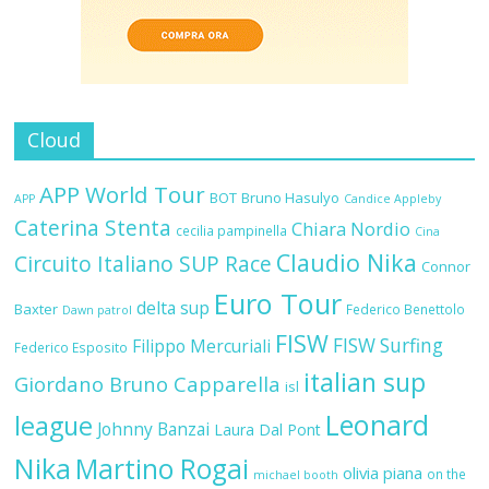
Cloud
APP World Tour
BOT
Bruno Hasulyo
APP
Candice Appleby
Caterina Stenta
Chiara Nordio
cecilia pampinella
Cina
Claudio Nika
Circuito Italiano SUP Race
Connor
Euro Tour
delta sup
Baxter
Federico Benettolo
Dawn patrol
FISW
FISW Surfing
Filippo Mercuriali
Federico Esposito
italian sup
Giordano Bruno Capparella
isl
Leonard
league
Johnny Banzai
Laura Dal Pont
Nika
Martino Rogai
olivia piana
on the
michael booth