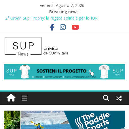
venerdì, Agosto 7, 2026
Breaking news:
2° Urban Sup Trophy: la regata solidale per lo IOR
SUP Surfing a Peniche 2026
AirSUP a Gallico: prima storica gara per Reggio Calabria
Gallico Paddle Fest 2026: sul lungomare di Gallico torna la festa
del SUP
Porto Selvaggio, a lezione di soccorso con la giornata della
prevenzione