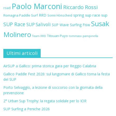
Paolo Marconi
Riccardo Rossi
road
RRD
spring sup race
sup
Romagna Paddle Surf
Sonni Hönscheid
Susak
SUP Race
SUP Salivoli
SUP Wave
Surfing Fisw
Molinero
Titouan Puyo
Team RRD
tommaso pampinella
Ultimi articoli
AirSUP a Gallico: prima storica gara per Reggio Calabria
Gallico Paddle Fest 2026: sul lungomare di Gallico torna la festa
del SUP
Porto Selvaggio, a lezione di soccorso con la giornata della
prevenzione
2° Urban Sup Trophy: la regata solidale per lo IOR
SUP Surfing a Peniche 2026