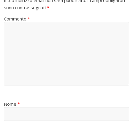
Il tuo indirizzo email non sarà pubblicato.
I campi obbligatori
sono contrassegnati
*
Commento
*
Nome
*