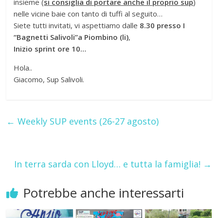
insieme (
si consiglia di portare anche il proprio sup
)
nelle vicine baie con tanto di tuffi al seguito…
Siete tutti invitati, vi aspettiamo dalle
8.30 presso I
“Bagnetti Salivoli”a Piombino (li)
,
Inizio sprint ore 10…
Hola..
Giacomo, Sup Salivoli.
←
Weekly SUP events (26-27 agosto)
In terra sarda con Lloyd… e tutta la famiglia!
→
Potrebbe anche interessarti