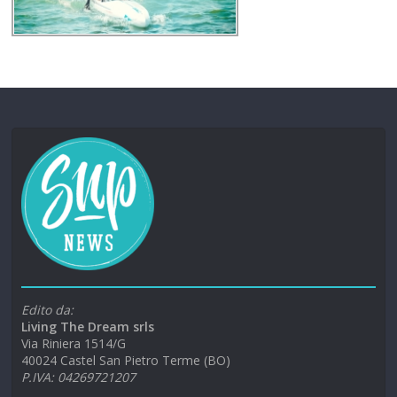
Edito da:
Living The Dream srls
Via Riniera 1514/G
40024 Castel San Pietro Terme (BO)
P.IVA: 04269721207