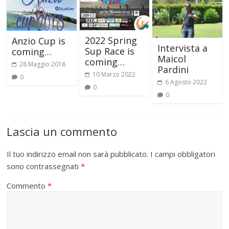
2022 Spring
Anzio Cup is
Intervista a
Sup Race is
coming…
Maicol
coming…
28 Maggio 2018
Pardini
10 Marzo 2022
0
6 Agosto 2022
0
0
Lascia un commento
Il tuo indirizzo email non sarà pubblicato.
I campi obbligatori
sono contrassegnati
*
Commento
*