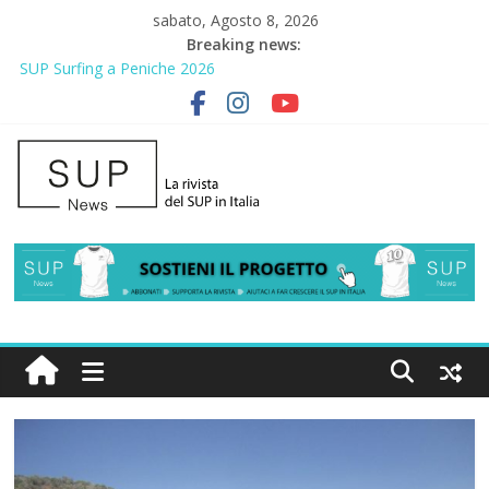
sabato, Agosto 8, 2026
Breaking news:
SUP Surfing a Peniche 2026
AirSUP a Gallico: prima storica gara per Reggio Calabria
Gallico Paddle Fest 2026: sul lungomare di Gallico torna la festa
del SUP
Porto Selvaggio, a lezione di soccorso con la giornata della
prevenzione
2° Urban Sup Trophy: la regata solidale per lo IOR