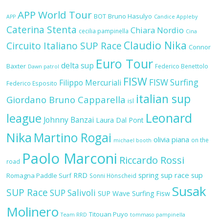
APP World Tour
BOT
Bruno Hasulyo
APP
Candice Appleby
Caterina Stenta
Chiara Nordio
cecilia pampinella
Cina
Claudio Nika
Circuito Italiano SUP Race
Connor
Euro Tour
delta sup
Baxter
Federico Benettolo
Dawn patrol
FISW
FISW Surfing
Filippo Mercuriali
Federico Esposito
italian sup
Giordano Bruno Capparella
isl
Leonard
league
Johnny Banzai
Laura Dal Pont
Nika
Martino Rogai
olivia piana
on the
michael booth
Paolo Marconi
Riccardo Rossi
road
RRD
spring sup race
sup
Romagna Paddle Surf
Sonni Hönscheid
Susak
SUP Race
SUP Salivoli
SUP Wave
Surfing Fisw
Molinero
Titouan Puyo
Team RRD
tommaso pampinella