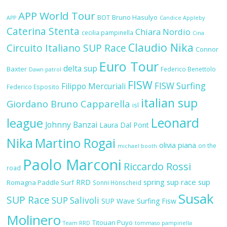
APP World Tour
BOT
Bruno Hasulyo
APP
Candice Appleby
Caterina Stenta
Chiara Nordio
cecilia pampinella
Cina
Claudio Nika
Circuito Italiano SUP Race
Connor
Euro Tour
delta sup
Baxter
Federico Benettolo
Dawn patrol
FISW
FISW Surfing
Filippo Mercuriali
Federico Esposito
italian sup
Giordano Bruno Capparella
isl
Leonard
league
Johnny Banzai
Laura Dal Pont
Nika
Martino Rogai
olivia piana
on the
michael booth
Paolo Marconi
Riccardo Rossi
road
RRD
spring sup race
sup
Romagna Paddle Surf
Sonni Hönscheid
Susak
SUP Race
SUP Salivoli
SUP Wave
Surfing Fisw
Molinero
Titouan Puyo
Team RRD
tommaso pampinella