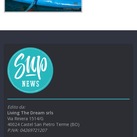
Edito da:
Living The Dream srls
Via Riniera 1514/G
40024 Castel San Pietro Terme (BO)
P.IVA: 04269721207