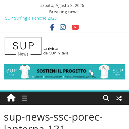
sabato, Agosto 8, 2026
Breaking news:
SUP Surfing a Peniche 2026
AirSUP a Gallico: prima storica gara per Reggio Calabria
Gallico Paddle Fest 2026: sul lungomare di Gallico torna la festa
del SUP
Porto Selvaggio, a lezione di soccorso con la giornata della
prevenzione
2° Urban Sup Trophy: la regata solidale per lo IOR
sup-news-ssc-porec-