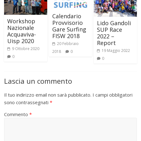
Calendario
Workshop
Provvisorio
Lido Gandoli
Nazionale
Gare Surfing
SUP Race
Acquaviva-
FISW 2018
2022 –
Uisp 2020
Report
20 Febbraio
9 Ottobre 2020
19 Maggio 2022
2018
0
0
0
Lascia un commento
Il tuo indirizzo email non sarà pubblicato.
I campi obbligatori
sono contrassegnati
*
Commento
*