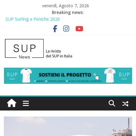
venerdì, Agosto 7, 2026
Breaking news:
SUP Surfing a Peniche 2026
AirSUP a Gallico: prima storica gara per Reggio Calabria
Gallico Paddle Fest 2026: sul lungomare di Gallico torna la festa
del SUP
Porto Selvaggio, a lezione di soccorso con la giornata della
prevenzione
2° Urban Sup Trophy: la regata solidale per lo IOR