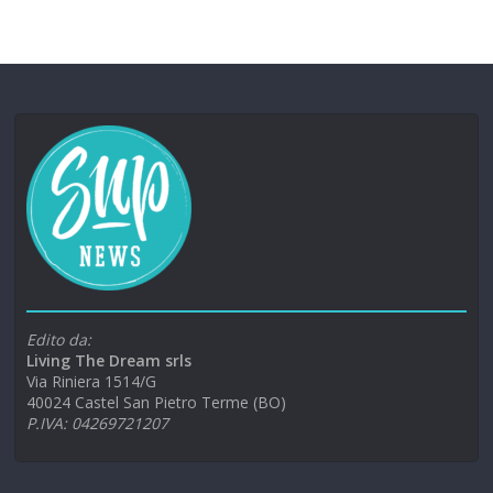
Edito da:
Living The Dream srls
Via Riniera 1514/G
40024 Castel San Pietro Terme (BO)
P.IVA: 04269721207