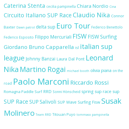
Caterina Stenta
Chiara Nordio
cecilia pampinella
Cina
Claudio Nika
Circuito Italiano SUP Race
Connor
Euro Tour
delta sup
Baxter
Federico Benettolo
Dawn patrol
FISW
FISW Surfing
Filippo Mercuriali
Federico Esposito
italian sup
Giordano Bruno Capparella
isl
Leonard
league
Johnny Banzai
Laura Dal Pont
Nika
Martino Rogai
olivia piana
on the
michael booth
Paolo Marconi
Riccardo Rossi
road
RRD
spring sup race
sup
Romagna Paddle Surf
Sonni Hönscheid
Susak
SUP Race
SUP Salivoli
SUP Wave
Surfing Fisw
Molinero
Titouan Puyo
Team RRD
tommaso pampinella