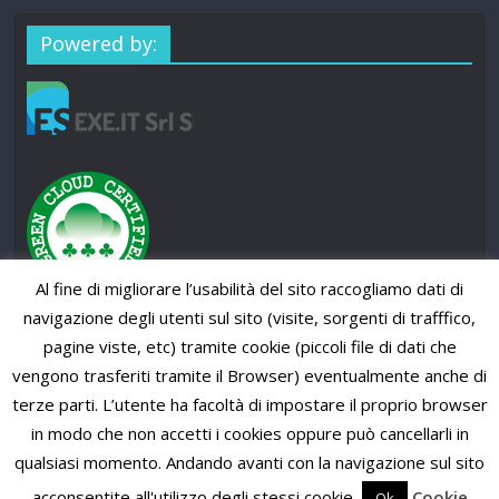
Powered by:
Al fine di migliorare l’usabilità del sito raccogliamo dati di
navigazione degli utenti sul sito (visite, sorgenti di trafffico,
pagine viste, etc) tramite cookie (piccoli file di dati che
vengono trasferiti tramite il Browser) eventualmente anche di
terze parti. L’utente ha facoltà di impostare il proprio browser
in modo che non accetti i cookies oppure può cancellarli in
qualsiasi momento. Andando avanti con la navigazione sul sito
Copyright © 2026
SUP News Magazine
. All rights reserved.
Theme: ColorMag Pro by
ThemeGrill
. Powered by
WordPress
.
acconsentite all'utilizzo degli stessi cookie.
Cookie
Ok