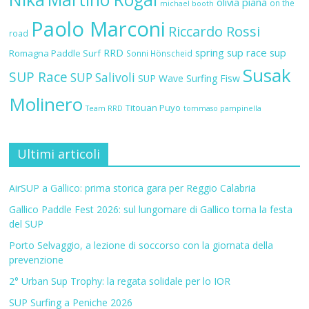
olivia piana
on the
michael booth
Paolo Marconi
Riccardo Rossi
road
RRD
spring sup race
sup
Romagna Paddle Surf
Sonni Hönscheid
Susak
SUP Race
SUP Salivoli
SUP Wave
Surfing Fisw
Molinero
Titouan Puyo
Team RRD
tommaso pampinella
Ultimi articoli
AirSUP a Gallico: prima storica gara per Reggio Calabria
Gallico Paddle Fest 2026: sul lungomare di Gallico torna la festa
del SUP
Porto Selvaggio, a lezione di soccorso con la giornata della
prevenzione
2° Urban Sup Trophy: la regata solidale per lo IOR
SUP Surfing a Peniche 2026