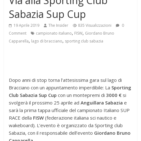
Via alla Sporting Club
Sabazia Sup Cup
19 Aprile 2019
The Insider
835 Visualizzazioni
0
,
,
Comment
campionato italiano
FISW
Giordano Bruno
,
,
Capparella
lago di bracciano
sporting club sabazia
Dopo anni di stop torna l’attesissima gara sul lago di
Bracciano con un appuntamento imperdibile: La
Sporting
Club Sabazia Sup Cup
con un montepremi di
3000 €
si
svolgerà il prossimo 25 aprile ad
Anguillara Sabazia
e
sarà la prima tappa ufficiale del campionato Italiano SUP
RACE della
FISW
(federazione italiana sci nautico e
wakeboard). L’evento è organizzato da Sporting club
Sabazia, con il responsabile dell’evento
Giordano Bruno
Capparella
.