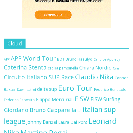
Cloud
APP World Tour
BOT
Bruno Hasulyo
APP
Candice Appleby
Caterina Stenta
Chiara Nordio
cecilia pampinella
Cina
Claudio Nika
Circuito Italiano SUP Race
Connor
Euro Tour
delta sup
Baxter
Federico Benettolo
Dawn patrol
FISW
FISW Surfing
Filippo Mercuriali
Federico Esposito
italian sup
Giordano Bruno Capparella
isl
Leonard
league
Johnny Banzai
Laura Dal Pont
Nika
Martino Rogai