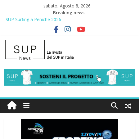
sabato, Agosto 8, 2026
Breaking news:
SUP Surfing a Peniche 2026
AirSUP a Gallico: prima storica gara per Reggio Calabria
Gallico Paddle Fest 2026: sul lungomare di Gallico torna la festa
del SUP
Porto Selvaggio, a lezione di soccorso con la giornata della
prevenzione
2° Urban Sup Trophy: la regata solidale per lo IOR