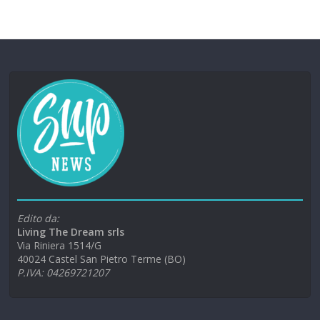
Edito da:
Living The Dream srls
Via Riniera 1514/G
40024 Castel San Pietro Terme (BO)
P.IVA: 04269721207