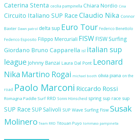
Caterina Stenta
Chiara Nordio
cecilia pampinella
Cina
Claudio Nika
Circuito Italiano SUP Race
Connor
Euro Tour
delta sup
Baxter
Federico Benettolo
Dawn patrol
FISW
FISW Surfing
Filippo Mercuriali
Federico Esposito
italian sup
Giordano Bruno Capparella
isl
Leonard
league
Johnny Banzai
Laura Dal Pont
Nika
Martino Rogai
olivia piana
on the
michael booth
Paolo Marconi
Riccardo Rossi
road
RRD
spring sup race
sup
Romagna Paddle Surf
Sonni Hönscheid
Susak
SUP Race
SUP Salivoli
SUP Wave
Surfing Fisw
Molinero
Titouan Puyo
Team RRD
tommaso pampinella