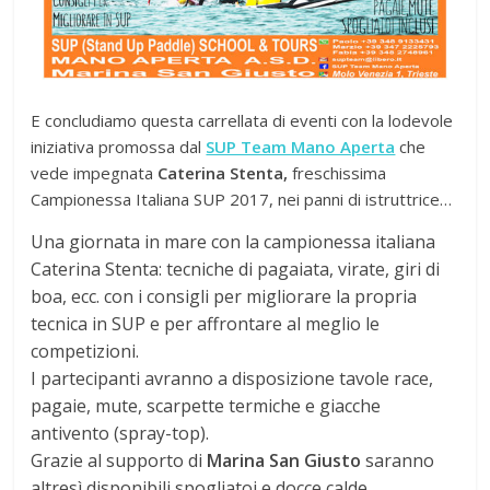
E concludiamo questa carrellata di eventi con la lodevole
iniziativa promossa dal
SUP Team Mano Aperta
che
vede impegnata
Caterina Stenta,
freschissima
Campionessa Italiana SUP 2017, nei panni di istruttrice…
Una giornata in mare con la campionessa italiana
Caterina Stenta: tecniche di pagaiata, virate, giri di
boa, ecc. con i consigli per migliorare la propria
tecnica in SUP e per affrontare al meglio le
competizioni.
I partecipanti avranno a disposizione tavole race,
pagaie, mute, scarpette termiche e giacche
antivento (spray-top).
Grazie al supporto di
Marina San Giusto
saranno
altresì disponibili spogliatoi e docce calde.