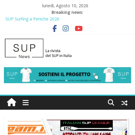
lunedì, Agosto 10, 2026
Breaking news:
SUP Surfing a Peniche 2026
AirSUP a Gallico: prima storica gara per Reggio Calabria
Gallico Paddle Fest 2026: sul lungomare di Gallico torna la festa
del SUP
Porto Selvaggio, a lezione di soccorso con la giornata della
prevenzione
2° Urban Sup Trophy: la regata solidale per lo IOR