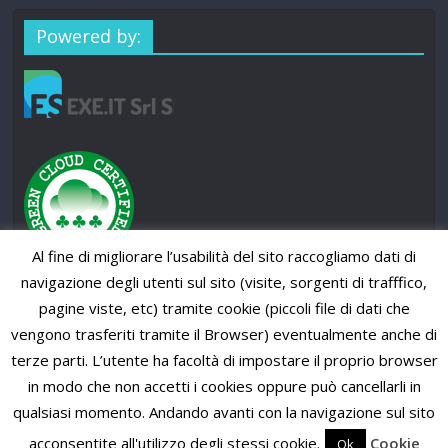
Powered by:
Al fine di migliorare l’usabilità del sito raccogliamo dati di
navigazione degli utenti sul sito (visite, sorgenti di trafffico,
pagine viste, etc) tramite cookie (piccoli file di dati che
vengono trasferiti tramite il Browser) eventualmente anche di
terze parti. L’utente ha facoltà di impostare il proprio browser
in modo che non accetti i cookies oppure può cancellarli in
qualsiasi momento. Andando avanti con la navigazione sul sito
Copyright © 2026
SUP News Magazine
. All rights reserved.
Theme: ColorMag Pro by
ThemeGrill
. Powered by
WordPress
.
acconsentite all'utilizzo degli stessi cookie.
Cookie
Ok