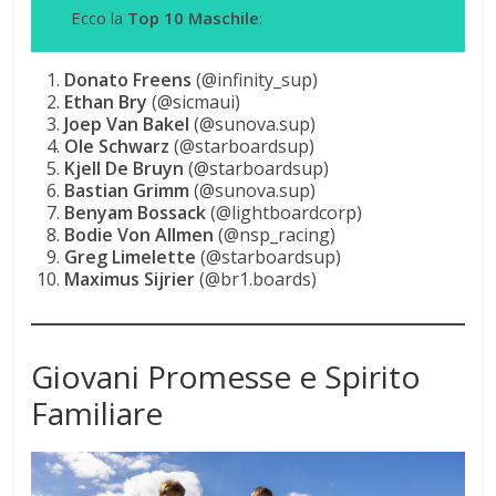
Ecco la
Top 10 Maschile
:
Donato Freens
(@infinity_sup)
Ethan Bry
(@sicmaui)
Joep Van Bakel
(@sunova.sup)
Ole Schwarz
(@starboardsup)
Kjell De Bruyn
(@starboardsup)
Bastian Grimm
(@sunova.sup)
Benyam Bossack
(@lightboardcorp)
Bodie Von Allmen
(@nsp_racing)
Greg Limelette
(@starboardsup)
Maximus Sijrier
(@br1.boards)
Giovani Promesse e Spirito
Familiare