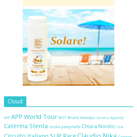
Cloud
APP World Tour
BOT
Bruno Hasulyo
APP
Candice Appleby
Caterina Stenta
Chiara Nordio
cecilia pampinella
Cina
Claudio Nika
Circuito Italiano SUP Race
Connor