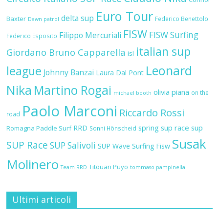
Euro Tour
delta sup
Baxter
Federico Benettolo
Dawn patrol
FISW
FISW Surfing
Filippo Mercuriali
Federico Esposito
italian sup
Giordano Bruno Capparella
isl
Leonard
league
Johnny Banzai
Laura Dal Pont
Nika
Martino Rogai
olivia piana
on the
michael booth
Paolo Marconi
Riccardo Rossi
road
RRD
spring sup race
sup
Romagna Paddle Surf
Sonni Hönscheid
Susak
SUP Race
SUP Salivoli
SUP Wave
Surfing Fisw
Molinero
Titouan Puyo
Team RRD
tommaso pampinella
Ultimi articoli