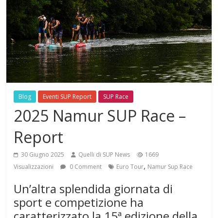
Blog
Eventi SUP Report
SUP Race
2025 Namur SUP Race –
Report
30 Giugno 2025
Quelli di SUP News
1669
,
Visualizzazioni
0 Comment
Euro Tour
Namur Sup Race
Un’altra splendida giornata di
sport e competizione ha
caratterizzato la 15ª edizione della