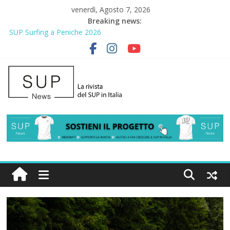
venerdì, Agosto 7, 2026
Breaking news:
SUP Surfing a Peniche 2026
AirSUP a Gallico: prima storica gara per Reggio Calabria
Gallico Paddle Fest 2026: sul lungomare di Gallico torna la festa
del SUP
Porto Selvaggio, a lezione di soccorso con la giornata della
prevenzione
2° Urban Sup Trophy: la regata solidale per lo IOR