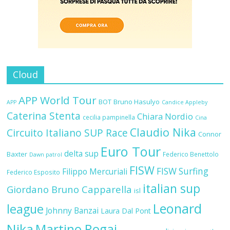
Cloud
APP World Tour
BOT
Bruno Hasulyo
APP
Candice Appleby
Caterina Stenta
Chiara Nordio
cecilia pampinella
Cina
Claudio Nika
Circuito Italiano SUP Race
Connor
Euro Tour
delta sup
Baxter
Federico Benettolo
Dawn patrol
FISW
FISW Surfing
Filippo Mercuriali
Federico Esposito
italian sup
Giordano Bruno Capparella
isl
Leonard
league
Johnny Banzai
Laura Dal Pont
Nika
Martino Rogai