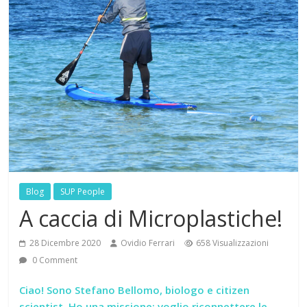
Blog
SUP People
A caccia di Microplastiche!
28 Dicembre 2020
Ovidio Ferrari
658 Visualizzazioni
0 Comment
Ciao! Sono Stefano Bellomo, biologo e citizen
scientist. Ho una missione: voglio riconnettere le