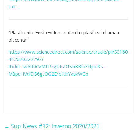
tale
“Plasticenta: First evidence of microplastics in human
placenta”
https://www.sciencedirect.com/science/article/pii/S0160
412020322297?
fbclid=IwAR0CvM1PzgUtsD1vhBBfo3RjndKs-
M8puHVulCJ86gtOG2ErbfUrYaskWGo
←
Sup News #12: Inverno 2020/2021