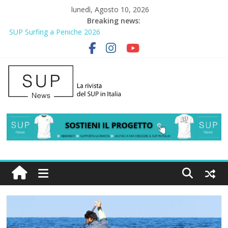
lunedì, Agosto 10, 2026
Breaking news:
SUP Surfing a Peniche 2026
AirSUP a Gallico: prima storica gara per Reggio Calabria
Gallico Paddle Fest 2026: sul lungomare di Gallico torna la festa
del SUP
Porto Selvaggio, a lezione di soccorso con la giornata della
prevenzione
2° Urban Sup Trophy: la regata solidale per lo IOR