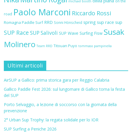
olivia piana
on the
michael booth
Paolo Marconi
Riccardo Rossi
road
RRD
spring sup race
sup
Romagna Paddle Surf
Sonni Hönscheid
Susak
SUP Race
SUP Salivoli
SUP Wave
Surfing Fisw
Molinero
Titouan Puyo
Team RRD
tommaso pampinella
Ultimi articoli
AirSUP a Gallico: prima storica gara per Reggio Calabria
Gallico Paddle Fest 2026: sul lungomare di Gallico torna la festa
del SUP
Porto Selvaggio, a lezione di soccorso con la giornata della
prevenzione
2° Urban Sup Trophy: la regata solidale per lo IOR
SUP Surfing a Peniche 2026