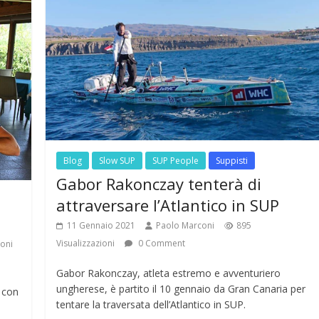
Blog
Slow SUP
SUP People
Suppisti
Gabor Rakonczay tenterà di
attraversare l’Atlantico in SUP
11 Gennaio 2021
Paolo Marconi
895
Visualizzazioni
0 Comment
ioni
Gabor Rakonczay, atleta estremo e avventuriero
ungherese, è partito il 10 gennaio da Gran Canaria per
” con
tentare la traversata dell’Atlantico in SUP.