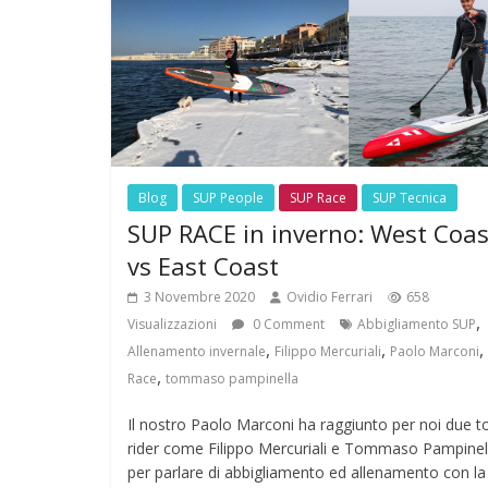
Blog
SUP People
SUP Race
SUP Tecnica
SUP RACE in inverno: West Coas
vs East Coast
3 Novembre 2020
Ovidio Ferrari
658
,
Visualizzazioni
0 Comment
Abbigliamento SUP
,
,
,
Allenamento invernale
Filippo Mercuriali
Paolo Marconi
,
Race
tommaso pampinella
Il nostro Paolo Marconi ha raggiunto per noi due t
rider come Filippo Mercuriali e Tommaso Pampinel
per parlare di abbigliamento ed allenamento con la