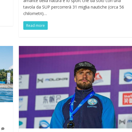
amante della natura e lo sport che da solo con una
tavola da SUP percorrerà 31 miglia nautiche (circa 56
chilometri)…
Read more