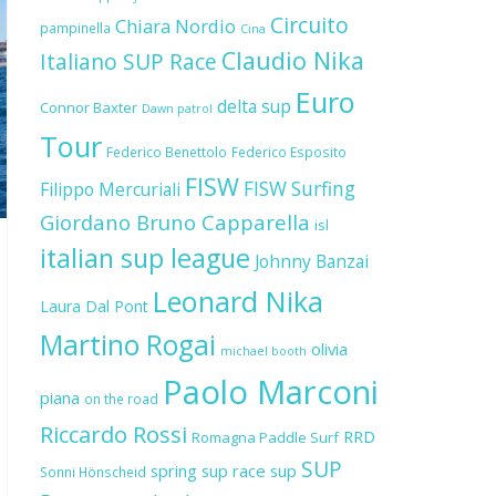
Circuito
Chiara Nordio
pampinella
Cina
Claudio Nika
Italiano SUP Race
Euro
delta sup
Connor Baxter
Dawn patrol
Tour
Federico Benettolo
Federico Esposito
FISW
FISW Surfing
Filippo Mercuriali
Giordano Bruno Capparella
isl
italian sup league
Johnny Banzai
Leonard Nika
Laura Dal Pont
Martino Rogai
olivia
michael booth
Paolo Marconi
piana
on the road
Riccardo Rossi
RRD
Romagna Paddle Surf
SUP
spring sup race
sup
Sonni Hönscheid