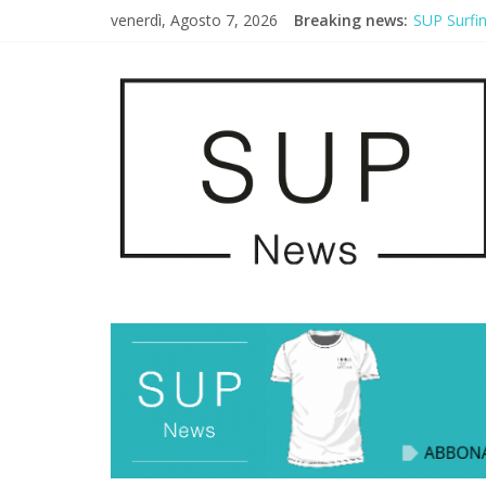
venerdì, Agosto 7, 2026
Breaking news:
SUP Surfi
AirSUP a G
Gallico Pa
Porto Selv
2° Urban S