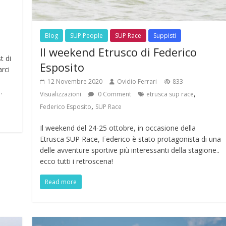
Blog
SUP People
SUP Race
Suppisti
Il weekend Etrusco di Federico
t di
Esposito
arci
12 Novembre 2020
Ovidio Ferrari
833
…
,
Visualizzazioni
0 Comment
etrusca sup race
,
Federico Esposito
SUP Race
Il weekend del 24-25 ottobre, in occasione della
Etrusca SUP Race, Federico è stato protagonista di una
delle avventure sportive più interessanti della stagione..
ecco tutti i retroscena!
Read more