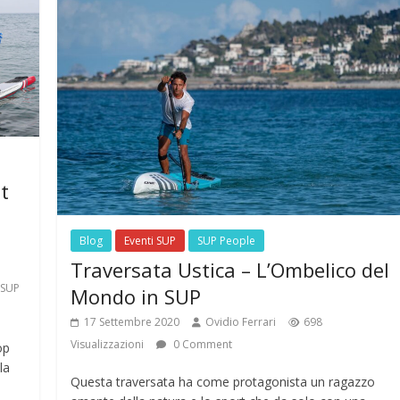
t
Blog
Eventi SUP
SUP People
Traversata Ustica – L’Ombelico del
SUP
Mondo in SUP
17 Settembre 2020
Ovidio Ferrari
698
Visualizzazioni
0 Comment
op
la
Questa traversata ha come protagonista un ragazzo