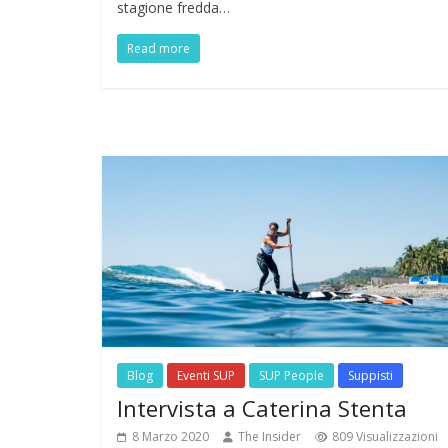
stagione fredda…
Read more
Blog
Eventi SUP
SUP People
Suppisti
Intervista a Caterina Stenta
8 Marzo 2020
The Insider
809 Visualizzazioni