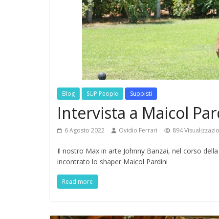
Blog
SUP People
Suppisti
Intervista a Maicol Par
6 Agosto 2022
Ovidio Ferrari
894 Visualizzazio
Il nostro Max in arte Johnny Banzai, nel corso della
incontrato lo shaper Maicol Pardini
Read more