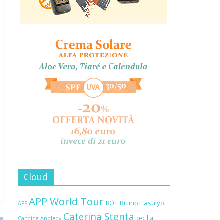
Cloud
APP World Tour
BOT
Bruno Hasulyo
APP
Caterina Stenta
cecilia
Candice Appleby