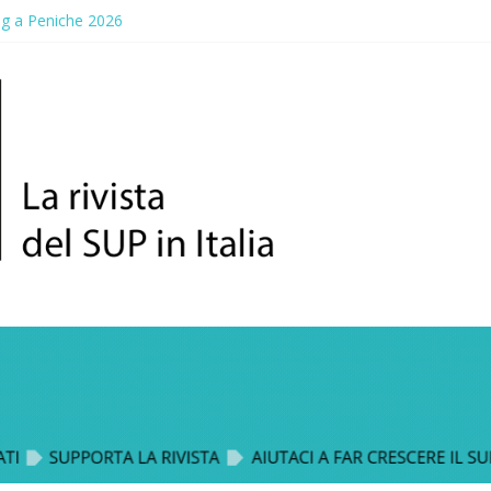
ng a Peniche 2026
allico: prima storica gara per Reggio Calabria
ddle Fest 2026: sul lungomare di Gallico torna la festa del SUP
aggio, a lezione di soccorso con la giornata della prevenzione
up Trophy: la regata solidale per lo IOR