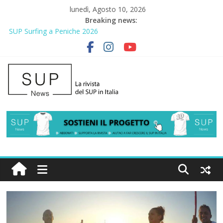
lunedì, Agosto 10, 2026
Breaking news:
SUP Surfing a Peniche 2026
AirSUP a Gallico: prima storica gara per Reggio Calabria
Gallico Paddle Fest 2026: sul lungomare di Gallico torna la festa
del SUP
Porto Selvaggio, a lezione di soccorso con la giornata della
prevenzione
2° Urban Sup Trophy: la regata solidale per lo IOR