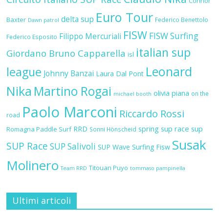
Connor
Euro Tour
delta sup
Baxter
Federico Benettolo
Dawn patrol
FISW
FISW Surfing
Filippo Mercuriali
Federico Esposito
italian sup
Giordano Bruno Capparella
isl
Leonard
league
Johnny Banzai
Laura Dal Pont
Nika
Martino Rogai
olivia piana
on the
michael booth
Paolo Marconi
Riccardo Rossi
road
RRD
spring sup race
sup
Romagna Paddle Surf
Sonni Hönscheid
Susak
SUP Race
SUP Salivoli
SUP Wave
Surfing Fisw
Molinero
Titouan Puyo
Team RRD
tommaso pampinella
Ultimi articoli