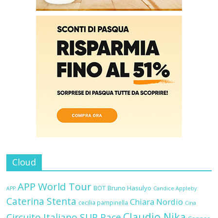
Cloud
APP World Tour
BOT
Bruno Hasulyo
APP
Candice Appleby
Caterina Stenta
Chiara Nordio
cecilia pampinella
Cina
Claudio Nika
Circuito Italiano SUP Race