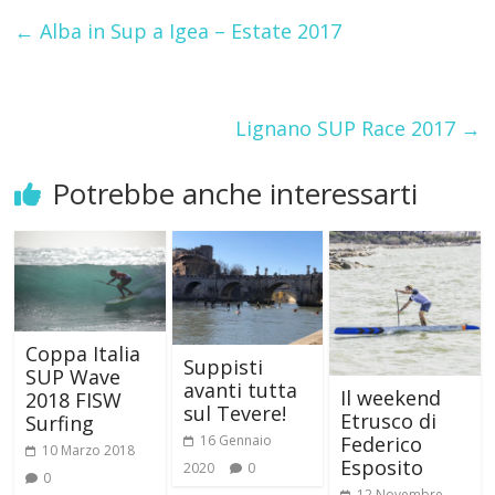
←
Alba in Sup a Igea – Estate 2017
Lignano SUP Race 2017
→
Potrebbe anche interessarti
Coppa Italia
Suppisti
SUP Wave
avanti tutta
Il weekend
2018 FISW
sul Tevere!
Etrusco di
Surfing
16 Gennaio
Federico
10 Marzo 2018
Esposito
2020
0
0
12 Novembre