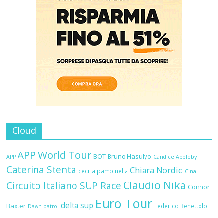
Cloud
APP World Tour
BOT
Bruno Hasulyo
APP
Candice Appleby
Caterina Stenta
Chiara Nordio
cecilia pampinella
Cina
Claudio Nika
Circuito Italiano SUP Race
Connor
Euro Tour
delta sup
Baxter
Federico Benettolo
Dawn patrol