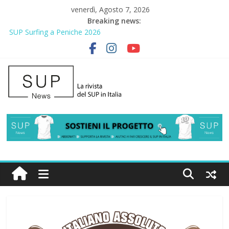
venerdì, Agosto 7, 2026
Breaking news:
SUP Surfing a Peniche 2026
AirSUP a Gallico: prima storica gara per Reggio Calabria
Gallico Paddle Fest 2026: sul lungomare di Gallico torna la festa
del SUP
Porto Selvaggio, a lezione di soccorso con la giornata della
prevenzione
2° Urban Sup Trophy: la regata solidale per lo IOR