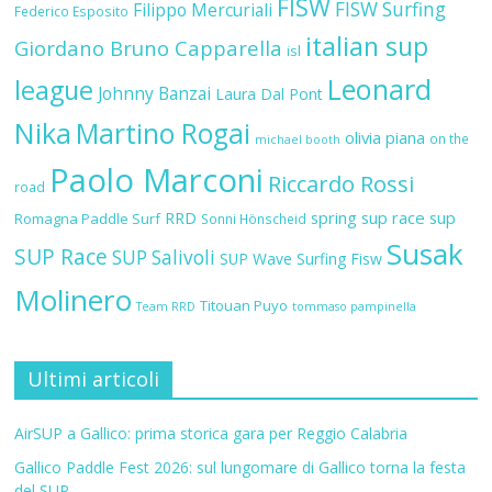
FISW
FISW Surfing
Filippo Mercuriali
Federico Esposito
italian sup
Giordano Bruno Capparella
isl
Leonard
league
Johnny Banzai
Laura Dal Pont
Nika
Martino Rogai
olivia piana
on the
michael booth
Paolo Marconi
Riccardo Rossi
road
RRD
spring sup race
sup
Romagna Paddle Surf
Sonni Hönscheid
Susak
SUP Race
SUP Salivoli
SUP Wave
Surfing Fisw
Molinero
Titouan Puyo
Team RRD
tommaso pampinella
Ultimi articoli
AirSUP a Gallico: prima storica gara per Reggio Calabria
Gallico Paddle Fest 2026: sul lungomare di Gallico torna la festa
del SUP