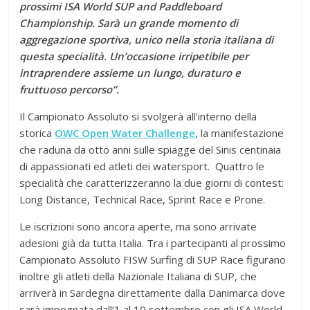
prossimi ISA World SUP and Paddleboard
Championship. Sarà un grande momento di
aggregazione sportiva, unico nella storia italiana di
questa specialità. Un’occasione irripetibile per
intraprendere assieme un lungo, duraturo e
fruttuoso percorso”.
Il Campionato Assoluto si svolgerà all’interno della
storica
OWC Open Water Challenge
, la manifestazione
che raduna da otto anni sulle spiagge del Sinis centinaia
di appassionati ed atleti dei watersport. Quattro le
specialità che caratterizzeranno la due giorni di contest:
Long Distance, Technical Race, Sprint Race e Prone.
Le iscrizioni sono ancora aperte, ma sono arrivate
adesioni già da tutta Italia. Tra i partecipanti al prossimo
Campionato Assoluto FISW Surfing di SUP Race figurano
inoltre gli atleti della Nazionale Italiana di SUP, che
arriverà in Sardegna direttamente dalla Danimarca dove
sarà impegnata dall’1 al 10 settembre con gli ISA World