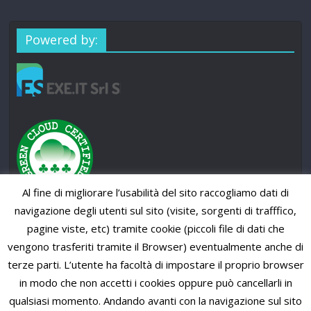
Powered by:
Al fine di migliorare l’usabilità del sito raccogliamo dati di
navigazione degli utenti sul sito (visite, sorgenti di trafffico,
pagine viste, etc) tramite cookie (piccoli file di dati che
vengono trasferiti tramite il Browser) eventualmente anche di
terze parti. L’utente ha facoltà di impostare il proprio browser
in modo che non accetti i cookies oppure può cancellarli in
qualsiasi momento. Andando avanti con la navigazione sul sito
Copyright © 2026
SUP News Magazine
. All rights reserved.