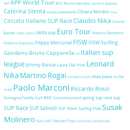
APP World Tour
BOT
Bruno Hasulyo
APP
Candice Appleby
Caterina Stenta
Chiara Nordio
cecilia pampinella
Cina
Claudio Nika
Circuito Italiano SUP Race
Connor
Euro Tour
delta sup
Baxter
Federico Benettolo
Dawn patrol
FISW
FISW Surfing
Filippo Mercuriali
Federico Esposito
italian sup
Giordano Bruno Capparella
isl
Leonard
league
Johnny Banzai
Laura Dal Pont
Nika
Martino Rogai
olivia piana
on the
michael booth
Paolo Marconi
Riccardo Rossi
road
RRD
spring sup race
sup
Romagna Paddle Surf
Sonni Hönscheid
Susak
SUP Race
SUP Salivoli
SUP Wave
Surfing Fisw
Molinero
Titouan Puyo
Team RRD
tommaso pampinella