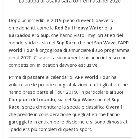
La tappa di Osaka sarà confermata nel 2020
Dopo un incredibile 2019 pieno di eventi davvero
emozionanti, come la
Red Bull Heavy Water
o la
Barbados Pro Sup
, che hanno visto i migliori atleti del
mondo sfidarsi sia nel
Sup Race
che nel
Sup Wave
, l’
APP
World Tour
è orgogliosa di annunciare il suo programma
per il 2020. Ci aspetta sicuramente un anno intenso con
competizioni in location davvero esclusive.
Prima di passare al calendario,
APP World Tour
ha
voluto fare le proprie congratulazioni a tutti gli atleti che
hanno preso parte al Tour 2019, in particolare ai suoi
Campioni del mondo
, sia nel
Sup Wave
che nel
Sup
Race
, senza dimenticare la speciale classifica
Overall
che prende in considerazione quegli atleti che hanno
gareggiato in entrambe le discipline e si sono dimostrati
i paddlers più completi di questo sport.