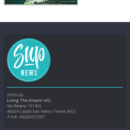
Edito da:
Living The Dream srls
Via Riniera 1514/G
40024 Castel San Pietro Terme (BO)
P.IVA: 04269721207