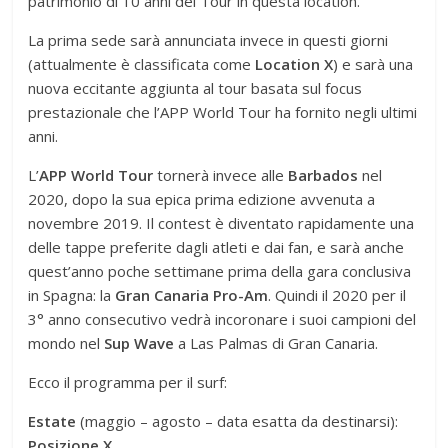
patrimonio di 10 anni del Tour in questa location.
La prima sede sarà annunciata invece in questi giorni
(attualmente è classificata come
Location X
) e sarà una
nuova eccitante aggiunta al tour basata sul focus
prestazionale che l’APP World Tour ha fornito negli ultimi
anni.
L’
APP World Tour
tornerà invece alle
Barbados
nel
2020, dopo la sua epica prima edizione avvenuta a
novembre 2019. Il contest è diventato rapidamente una
delle tappe preferite dagli atleti e dai fan, e sarà anche
quest’anno poche settimane prima della gara conclusiva
in Spagna: la
Gran Canaria Pro-Am
. Quindi il 2020 per il
3° anno consecutivo vedrà incoronare i suoi campioni del
mondo nel
Sup Wave
a Las Palmas di Gran Canaria.
Ecco il programma per il surf:
Estate
(maggio – agosto – data esatta da destinarsi):
Posizione X