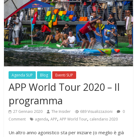
Agenda SUP
Blog
Eventi SUP
APP World Tour 2020 – Il
programma
27 Gennaio 2020
The Insider
689 Visualizzazioni
0
,
,
,
Comment
agenda
APP
APP World Tour
calendario 2020
Un altro anno agonistico sta per iniziare (o meglio è già