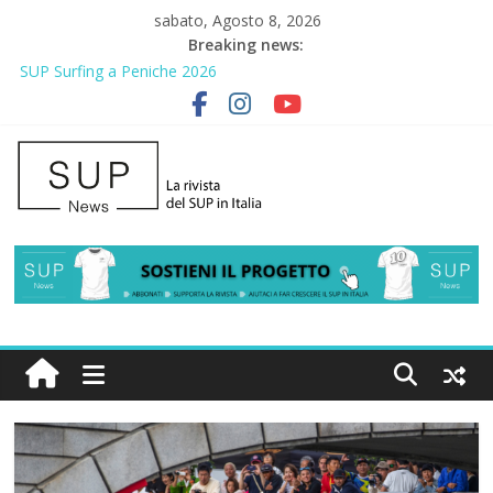
sabato, Agosto 8, 2026
Breaking news:
2° Urban Sup Trophy: la regata solidale per lo IOR
SUP Surfing a Peniche 2026
AirSUP a Gallico: prima storica gara per Reggio Calabria
Gallico Paddle Fest 2026: sul lungomare di Gallico torna la festa
del SUP
Porto Selvaggio, a lezione di soccorso con la giornata della
prevenzione