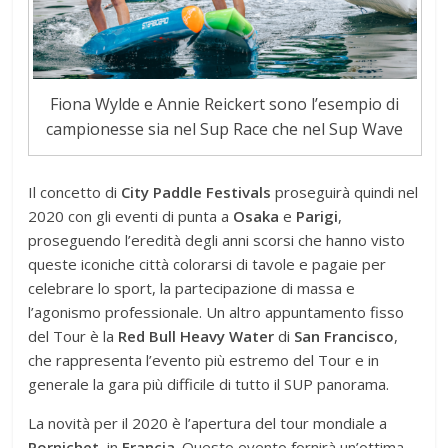
Fiona Wylde e Annie Reickert sono l’esempio di
campionesse sia nel Sup Race che nel Sup Wave
Il concetto di
City Paddle Festivals
proseguirà quindi nel
2020 con gli eventi di punta a
Osaka
e
Parigi
,
proseguendo l’eredità degli anni scorsi che hanno visto
queste iconiche città colorarsi di tavole e pagaie per
celebrare lo sport, la partecipazione di massa e
l’agonismo professionale. Un altro appuntamento fisso
del Tour è la
Red Bull Heavy Water
di
San
Francisco
,
che rappresenta l’evento più estremo del Tour e in
generale la gara più difficile di tutto il SUP panorama.
La novità per il 2020 è l’apertura del tour mondiale a
Pornichet
, in
Francia
. Questo evento fornirà un’ottima