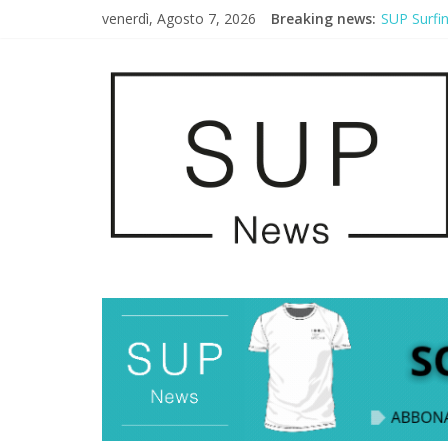
venerdì, Agosto 7, 2026
Breaking news:
SUP Surfi
AirSUP a G
Gallico Pa
Porto Selv
2° Urban S