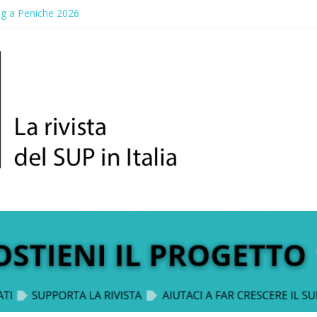
ng a Peniche 2026
allico: prima storica gara per Reggio Calabria
ddle Fest 2026: sul lungomare di Gallico torna la festa del SUP
aggio, a lezione di soccorso con la giornata della prevenzione
up Trophy: la regata solidale per lo IOR