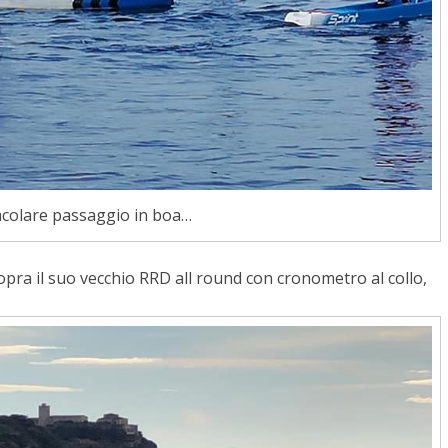
colare passaggio in boa…
sopra il suo vecchio RRD all round con cronometro al collo,