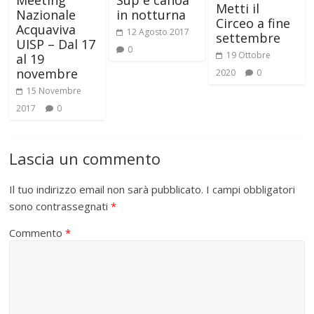
Meeting
Sup e canoa
Metti il
Nazionale
in notturna
Circeo a fine
Acquaviva
12 Agosto 2017
settembre
UISP – Dal 17
0
19 Ottobre
al 19
novembre
2020
0
15 Novembre
2017
0
Lascia un commento
Il tuo indirizzo email non sarà pubblicato.
I campi obbligatori
sono contrassegnati
*
Commento
*