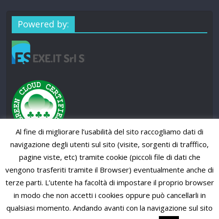
Powered by:
Al fine di migliorare l’usabilità del sito raccogliamo dati di
navigazione degli utenti sul sito (visite, sorgenti di trafffico,
pagine viste, etc) tramite cookie (piccoli file di dati che
vengono trasferiti tramite il Browser) eventualmente anche di
terze parti. L’utente ha facoltà di impostare il proprio browser
in modo che non accetti i cookies oppure può cancellarli in
qualsiasi momento. Andando avanti con la navigazione sul sito
Copyright © 2026
SUP News Magazine
. All rights reserved.