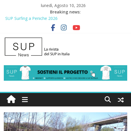
lunedì, Agosto 10, 2026
Breaking news:
SUP Surfing a Peniche 2026
AirSUP a Gallico: prima storica gara per Reggio Calabria
Gallico Paddle Fest 2026: sul lungomare di Gallico torna la festa
del SUP
Porto Selvaggio, a lezione di soccorso con la giornata della
prevenzione
2° Urban Sup Trophy: la regata solidale per lo IOR