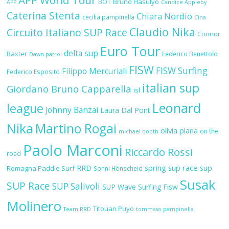
BOT
Bruno Hasulyo
APP
Candice Appleby
Caterina Stenta
Chiara Nordio
cecilia pampinella
Cina
Claudio Nika
Circuito Italiano SUP Race
Connor
Euro Tour
delta sup
Baxter
Federico Benettolo
Dawn patrol
FISW
FISW Surfing
Filippo Mercuriali
Federico Esposito
italian sup
Giordano Bruno Capparella
isl
Leonard
league
Johnny Banzai
Laura Dal Pont
Nika
Martino Rogai
olivia piana
on the
michael booth
Paolo Marconi
Riccardo Rossi
road
RRD
spring sup race
sup
Romagna Paddle Surf
Sonni Hönscheid
Susak
SUP Race
SUP Salivoli
SUP Wave
Surfing Fisw
Molinero
Titouan Puyo
Team RRD
tommaso pampinella