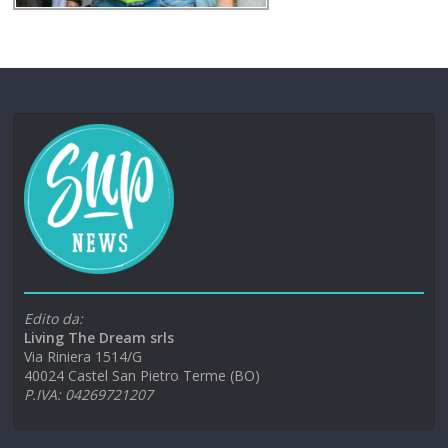
Edito da:
Living The Dream srls
Via Riniera 1514/G
40024 Castel San Pietro Terme (BO)
P.IVA: 04269721207