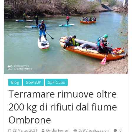
Blog
Slow SUP
SUP Clubs
Terramare rimuove oltre
200 kg di rifiuti dal fiume
Ombrone
23 Marzo 2021
Ovidio Ferrari
659 Visualizzazioni
0