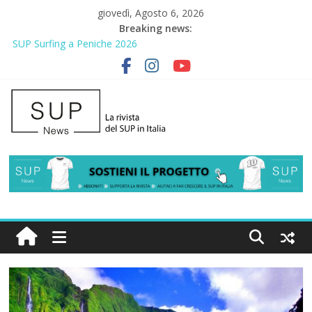
giovedì, Agosto 6, 2026
Breaking news:
SUP Surfing a Peniche 2026
AirSUP a Gallico: prima storica gara per Reggio Calabria
Gallico Paddle Fest 2026: sul lungomare di Gallico torna la festa
del SUP
Porto Selvaggio, a lezione di soccorso con la giornata della
prevenzione
2° Urban Sup Trophy: la regata solidale per lo IOR