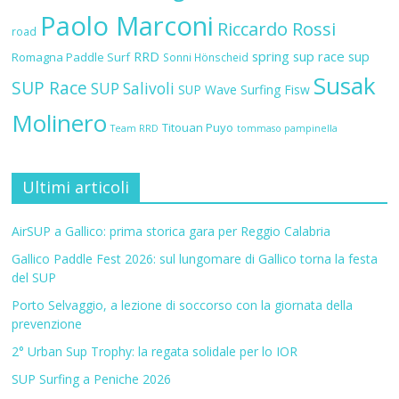
Paolo Marconi
Riccardo Rossi
road
RRD
spring sup race
sup
Romagna Paddle Surf
Sonni Hönscheid
Susak
SUP Race
SUP Salivoli
SUP Wave
Surfing Fisw
Molinero
Titouan Puyo
Team RRD
tommaso pampinella
Ultimi articoli
AirSUP a Gallico: prima storica gara per Reggio Calabria
Gallico Paddle Fest 2026: sul lungomare di Gallico torna la festa
del SUP
Porto Selvaggio, a lezione di soccorso con la giornata della
prevenzione
2° Urban Sup Trophy: la regata solidale per lo IOR
SUP Surfing a Peniche 2026