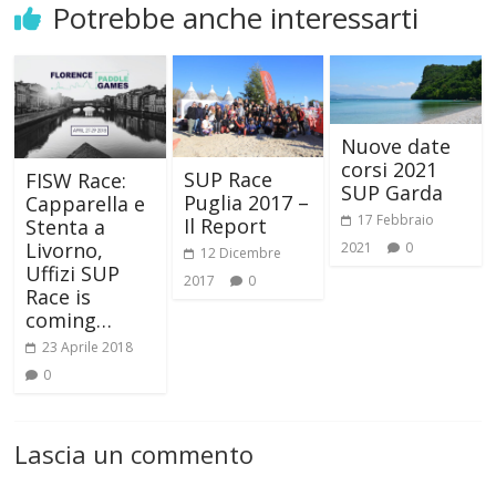
Potrebbe anche interessarti
Nuove date
corsi 2021
SUP Race
FISW Race:
SUP Garda
Puglia 2017 –
Capparella e
17 Febbraio
Il Report
Stenta a
Livorno,
2021
0
12 Dicembre
Uffizi SUP
2017
0
Race is
coming…
23 Aprile 2018
0
Lascia un commento