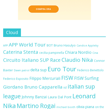
Cloud
APP World Tour
BOT
Bruno Hasulyo
APP
Candice Appleby
Caterina Stenta
Chiara Nordio
cecilia pampinella
Cina
Claudio Nika
Circuito Italiano SUP Race
Connor
Euro Tour
delta sup
Baxter
Federico Benettolo
Dawn patrol
FISW
FISW Surfing
Filippo Mercuriali
Federico Esposito
italian sup
Giordano Bruno Capparella
isl
Leonard
league
Johnny Banzai
Laura Dal Pont
Nika
Martino Rogai
olivia piana
on the
michael booth