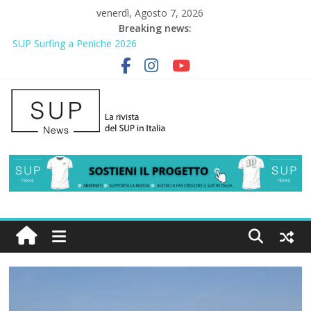
venerdì, Agosto 7, 2026
Breaking news:
SUP Surfing a Peniche 2026
AirSUP a Gallico: prima storica gara per Reggio Calabria
Gallico Paddle Fest 2026: sul lungomare di Gallico torna la festa
del SUP
Porto Selvaggio, a lezione di soccorso con la giornata della
prevenzione
2° Urban Sup Trophy: la regata solidale per lo IOR