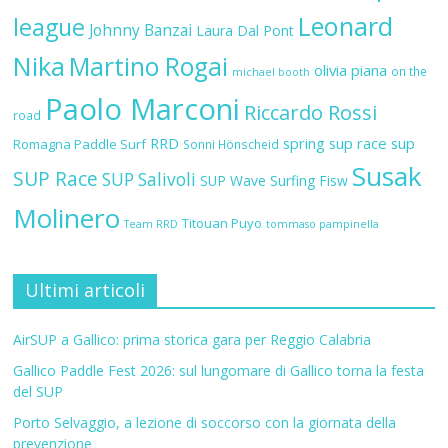
Leonard
league
Johnny Banzai
Laura Dal Pont
Nika
Martino Rogai
olivia piana
on the
michael booth
Paolo Marconi
Riccardo Rossi
road
RRD
spring sup race
sup
Romagna Paddle Surf
Sonni Hönscheid
Susak
SUP Race
SUP Salivoli
SUP Wave
Surfing Fisw
Molinero
Titouan Puyo
Team RRD
tommaso pampinella
Ultimi articoli
AirSUP a Gallico: prima storica gara per Reggio Calabria
Gallico Paddle Fest 2026: sul lungomare di Gallico torna la festa
del SUP
Porto Selvaggio, a lezione di soccorso con la giornata della
prevenzione