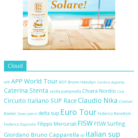
Cloud
APP World Tour
BOT
Bruno Hasulyo
APP
Candice Appleby
Caterina Stenta
Chiara Nordio
cecilia pampinella
Cina
Claudio Nika
Circuito Italiano SUP Race
Connor
Euro Tour
delta sup
Baxter
Federico Benettolo
Dawn patrol
FISW
FISW Surfing
Filippo Mercuriali
Federico Esposito
italian sup
Giordano Bruno Capparella
isl