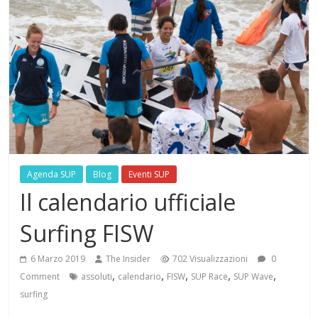
Agenda SUP
Blog
Eventi SUP
Il calendario ufficiale
Surfing FISW
6 Marzo 2019
The Insider
702 Visualizzazioni
0
,
,
,
,
,
Comment
assoluti
calendario
FISW
SUP Race
SUP Wave
surfing