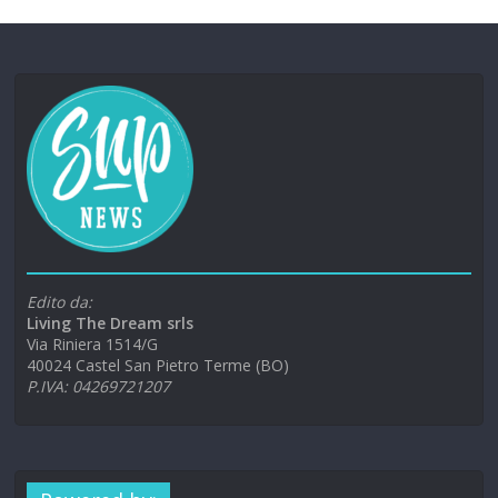
Edito da:
Living The Dream srls
Via Riniera 1514/G
40024 Castel San Pietro Terme (BO)
P.IVA: 04269721207