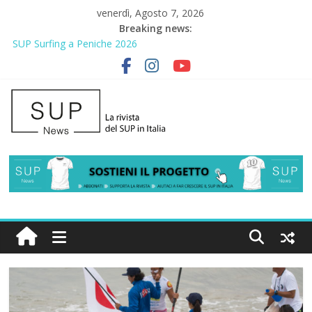
venerdì, Agosto 7, 2026
Breaking news:
SUP Surfing a Peniche 2026
AirSUP a Gallico: prima storica gara per Reggio Calabria
Gallico Paddle Fest 2026: sul lungomare di Gallico torna la festa
del SUP
Porto Selvaggio, a lezione di soccorso con la giornata della
prevenzione
2° Urban Sup Trophy: la regata solidale per lo IOR