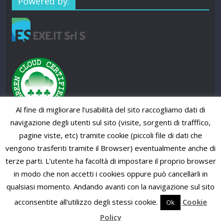
Powered by:
Al fine di migliorare l’usabilità del sito raccogliamo dati di
navigazione degli utenti sul sito (visite, sorgenti di trafffico,
pagine viste, etc) tramite cookie (piccoli file di dati che
vengono trasferiti tramite il Browser) eventualmente anche di
terze parti. L’utente ha facoltà di impostare il proprio browser
in modo che non accetti i cookies oppure può cancellarli in
qualsiasi momento. Andando avanti con la navigazione sul sito
Copyright © 2026
SUP News Magazine
. All rights reserved.
Theme: ColorMag Pro by
ThemeGrill
. Powered by
WordPress
.
acconsentite all'utilizzo degli stessi cookie.
Cookie
Ok
Policy