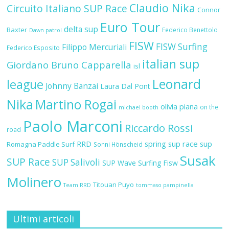
Claudio Nika
Circuito Italiano SUP Race
Connor
Euro Tour
delta sup
Baxter
Federico Benettolo
Dawn patrol
FISW
FISW Surfing
Filippo Mercuriali
Federico Esposito
italian sup
Giordano Bruno Capparella
isl
Leonard
league
Johnny Banzai
Laura Dal Pont
Nika
Martino Rogai
olivia piana
on the
michael booth
Paolo Marconi
Riccardo Rossi
road
RRD
spring sup race
sup
Romagna Paddle Surf
Sonni Hönscheid
Susak
SUP Race
SUP Salivoli
SUP Wave
Surfing Fisw
Molinero
Titouan Puyo
Team RRD
tommaso pampinella
Ultimi articoli