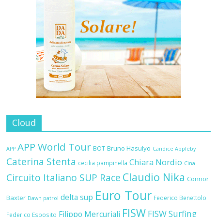
Cloud
APP World Tour
BOT
Bruno Hasulyo
APP
Candice Appleby
Caterina Stenta
Chiara Nordio
cecilia pampinella
Cina
Claudio Nika
Circuito Italiano SUP Race
Connor
Euro Tour
delta sup
Baxter
Federico Benettolo
Dawn patrol
FISW
FISW Surfing
Filippo Mercuriali
Federico Esposito