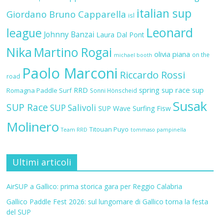
italian sup
Giordano Bruno Capparella
isl
Leonard
league
Johnny Banzai
Laura Dal Pont
Nika
Martino Rogai
olivia piana
on the
michael booth
Paolo Marconi
Riccardo Rossi
road
RRD
spring sup race
sup
Romagna Paddle Surf
Sonni Hönscheid
Susak
SUP Race
SUP Salivoli
SUP Wave
Surfing Fisw
Molinero
Titouan Puyo
Team RRD
tommaso pampinella
Ultimi articoli
AirSUP a Gallico: prima storica gara per Reggio Calabria
Gallico Paddle Fest 2026: sul lungomare di Gallico torna la festa
del SUP