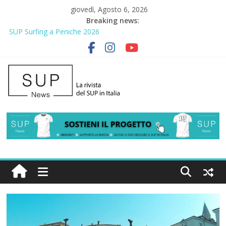
giovedì, Agosto 6, 2026
Breaking news:
SUP Surfing a Peniche 2026
AirSUP a Gallico: prima storica gara per Reggio Calabria
Gallico Paddle Fest 2026: sul lungomare di Gallico torna la festa
del SUP
Porto Selvaggio, a lezione di soccorso con la giornata della
prevenzione
2° Urban Sup Trophy: la regata solidale per lo IOR