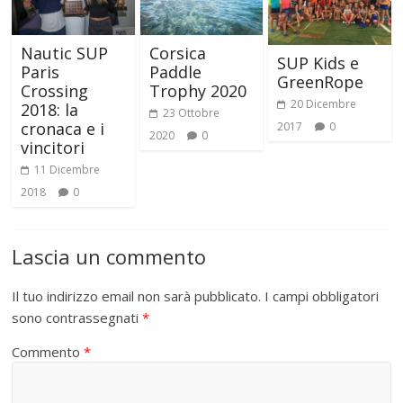
Nautic SUP
Corsica
SUP Kids e
Paris
Paddle
GreenRope
Crossing
Trophy 2020
20 Dicembre
2018: la
23 Ottobre
cronaca e i
2017
0
2020
0
vincitori
11 Dicembre
2018
0
Lascia un commento
Il tuo indirizzo email non sarà pubblicato.
I campi obbligatori
sono contrassegnati
*
Commento
*