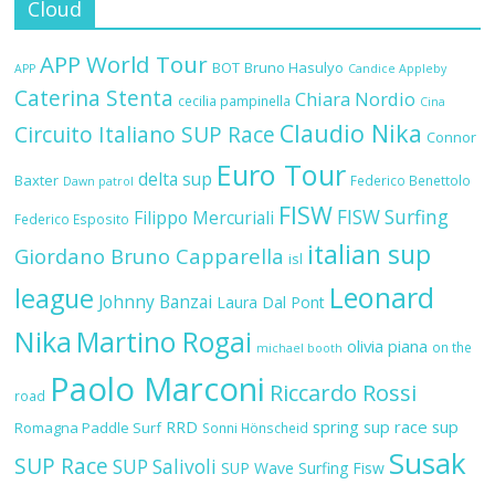
Cloud
APP World Tour
BOT
Bruno Hasulyo
APP
Candice Appleby
Caterina Stenta
Chiara Nordio
cecilia pampinella
Cina
Claudio Nika
Circuito Italiano SUP Race
Connor
Euro Tour
delta sup
Baxter
Federico Benettolo
Dawn patrol
FISW
FISW Surfing
Filippo Mercuriali
Federico Esposito
italian sup
Giordano Bruno Capparella
isl
Leonard
league
Johnny Banzai
Laura Dal Pont
Nika
Martino Rogai
olivia piana
on the
michael booth
Paolo Marconi
Riccardo Rossi
road
RRD
spring sup race
sup
Romagna Paddle Surf
Sonni Hönscheid
Susak
SUP Race
SUP Salivoli
SUP Wave
Surfing Fisw