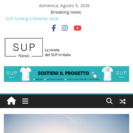
domenica, Agosto 9, 2026
Breaking news:
SUP Surfing a Peniche 2026
AirSUP a Gallico: prima storica gara per Reggio Calabria
Gallico Paddle Fest 2026: sul lungomare di Gallico torna la festa
del SUP
Porto Selvaggio, a lezione di soccorso con la giornata della
prevenzione
2° Urban Sup Trophy: la regata solidale per lo IOR