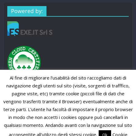
Powered by:
Al fine di migliorare l’usabilità del sito raccogliamo dati di
navigazione degli utenti sul sito (visite, sorgenti di trafffico,
pagine viste, etc) tramite cookie (piccoli file di dati che
vengono trasferiti tramite il Browser) eventualmente anche di
terze parti. L’utente ha facoltà di impostare il proprio browser
in modo che non accetti i cookies oppure può cancellarli in
qualsiasi momento. Andando avanti con la navigazione sul sito
Copyright © 2026
SUP News Magazine
. All rights reserved.
Theme: ColorMag Pro by
ThemeGrill
. Powered by
WordPress
.
acconsentite all'utilizzo degli stessi cookie.
Cookie
Ok