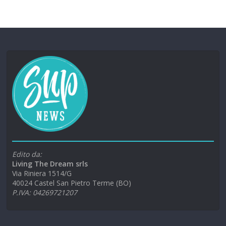
Edito da:
Living The Dream srls
Via Riniera 1514/G
40024 Castel San Pietro Terme (BO)
P.IVA: 04269721207