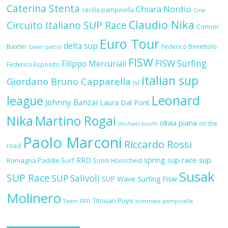
Caterina Stenta
Chiara Nordio
cecilia pampinella
Cina
Claudio Nika
Circuito Italiano SUP Race
Connor
Euro Tour
delta sup
Baxter
Federico Benettolo
Dawn patrol
FISW
FISW Surfing
Filippo Mercuriali
Federico Esposito
italian sup
Giordano Bruno Capparella
isl
Leonard
league
Johnny Banzai
Laura Dal Pont
Nika
Martino Rogai
olivia piana
on the
michael booth
Paolo Marconi
Riccardo Rossi
road
RRD
spring sup race
sup
Romagna Paddle Surf
Sonni Hönscheid
Susak
SUP Race
SUP Salivoli
SUP Wave
Surfing Fisw
Molinero
Titouan Puyo
Team RRD
tommaso pampinella