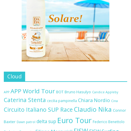
Cloud
APP World Tour
BOT
Bruno Hasulyo
APP
Candice Appleby
Caterina Stenta
Chiara Nordio
cecilia pampinella
Cina
Claudio Nika
Circuito Italiano SUP Race
Connor
Euro Tour
delta sup
Baxter
Federico Benettolo
Dawn patrol
FISW