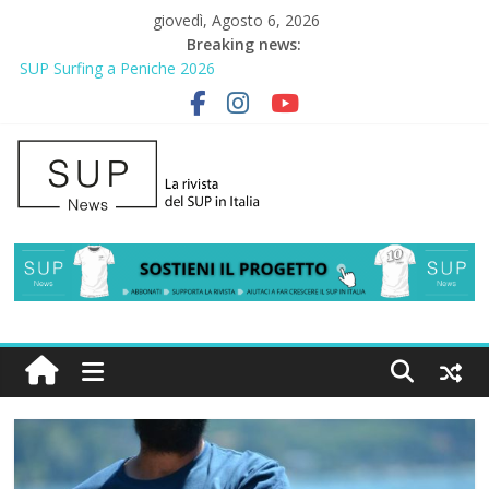
giovedì, Agosto 6, 2026
Breaking news:
SUP Surfing a Peniche 2026
AirSUP a Gallico: prima storica gara per Reggio Calabria
Gallico Paddle Fest 2026: sul lungomare di Gallico torna la festa
del SUP
Porto Selvaggio, a lezione di soccorso con la giornata della
prevenzione
2° Urban Sup Trophy: la regata solidale per lo IOR