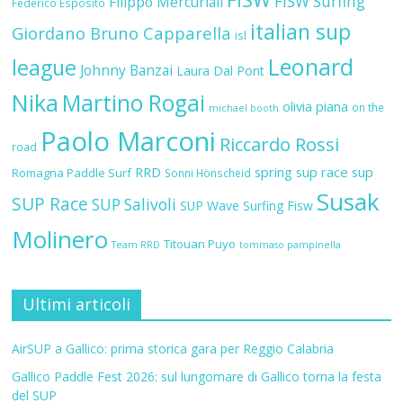
FISW Surfing
Filippo Mercuriali
Federico Esposito
italian sup
Giordano Bruno Capparella
isl
Leonard
league
Johnny Banzai
Laura Dal Pont
Nika
Martino Rogai
olivia piana
on the
michael booth
Paolo Marconi
Riccardo Rossi
road
RRD
spring sup race
sup
Romagna Paddle Surf
Sonni Hönscheid
Susak
SUP Race
SUP Salivoli
SUP Wave
Surfing Fisw
Molinero
Titouan Puyo
Team RRD
tommaso pampinella
Ultimi articoli
AirSUP a Gallico: prima storica gara per Reggio Calabria
Gallico Paddle Fest 2026: sul lungomare di Gallico torna la festa
del SUP