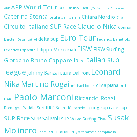
APP World Tour
BOT
Bruno Hasulyo
APP
Candice Appleby
Caterina Stenta
Chiara Nordio
cecilia pampinella
Cina
Claudio Nika
Circuito Italiano SUP Race
Connor
Euro Tour
delta sup
Baxter
Federico Benettolo
Dawn patrol
FISW
FISW Surfing
Filippo Mercuriali
Federico Esposito
italian sup
Giordano Bruno Capparella
isl
Leonard
league
Johnny Banzai
Laura Dal Pont
Nika
Martino Rogai
olivia piana
on the
michael booth
Paolo Marconi
Riccardo Rossi
road
RRD
spring sup race
sup
Romagna Paddle Surf
Sonni Hönscheid
Susak
SUP Race
SUP Salivoli
SUP Wave
Surfing Fisw
Molinero
Titouan Puyo
Team RRD
tommaso pampinella