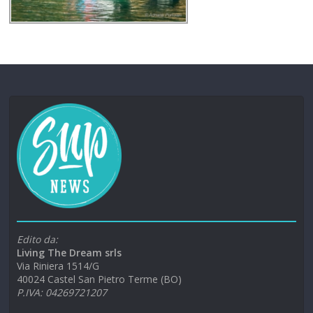
Edito da:
Living The Dream srls
Via Riniera 1514/G
40024 Castel San Pietro Terme (BO)
P.IVA: 04269721207