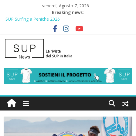
venerdì, Agosto 7, 2026
Breaking news:
SUP Surfing a Peniche 2026
AirSUP a Gallico: prima storica gara per Reggio Calabria
Gallico Paddle Fest 2026: sul lungomare di Gallico torna la festa
del SUP
Porto Selvaggio, a lezione di soccorso con la giornata della
prevenzione
2° Urban Sup Trophy: la regata solidale per lo IOR