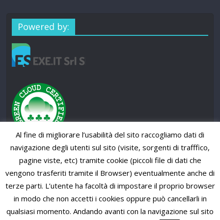
Powered by:
Al fine di migliorare l’usabilità del sito raccogliamo dati di
navigazione degli utenti sul sito (visite, sorgenti di trafffico,
pagine viste, etc) tramite cookie (piccoli file di dati che
vengono trasferiti tramite il Browser) eventualmente anche di
terze parti. L’utente ha facoltà di impostare il proprio browser
in modo che non accetti i cookies oppure può cancellarli in
qualsiasi momento. Andando avanti con la navigazione sul sito
Copyright © 2026
SUP News Magazine
. All rights reserved.