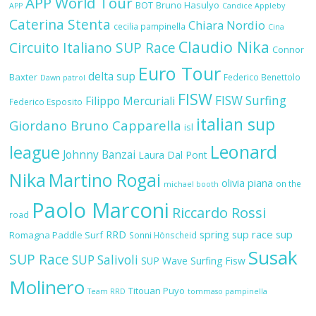
APP World Tour
BOT
Bruno Hasulyo
APP
Candice Appleby
Caterina Stenta
Chiara Nordio
cecilia pampinella
Cina
Claudio Nika
Circuito Italiano SUP Race
Connor
Euro Tour
delta sup
Baxter
Federico Benettolo
Dawn patrol
FISW
FISW Surfing
Filippo Mercuriali
Federico Esposito
italian sup
Giordano Bruno Capparella
isl
Leonard
league
Johnny Banzai
Laura Dal Pont
Nika
Martino Rogai
olivia piana
on the
michael booth
Paolo Marconi
Riccardo Rossi
road
RRD
spring sup race
sup
Romagna Paddle Surf
Sonni Hönscheid
Susak
SUP Race
SUP Salivoli
SUP Wave
Surfing Fisw
Molinero
Titouan Puyo
Team RRD
tommaso pampinella