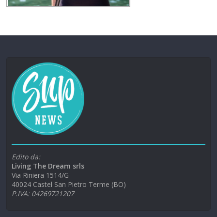
Edito da:
Living The Dream srls
Via Riniera 1514/G
40024 Castel San Pietro Terme (BO)
P.IVA: 04269721207