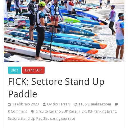
Blog
Eventi SUP
FICK: Settore Stand Up
Paddle
1 Febbraio 2023
Ovidio Ferrari
1136 Visualizzazioni
,
,
,
0 Comment
Circuito Italiano SUP Race
FICK
ICF Ranking Event
,
Settore Stand Up Paddle
spring sup race