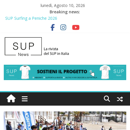
lunedì, Agosto 10, 2026
Breaking news:
SUP Surfing a Peniche 2026
AirSUP a Gallico: prima storica gara per Reggio Calabria
Gallico Paddle Fest 2026: sul lungomare di Gallico torna la festa
del SUP
Porto Selvaggio, a lezione di soccorso con la giornata della
prevenzione
2° Urban Sup Trophy: la regata solidale per lo IOR