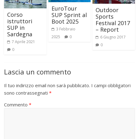
EuroTour
Outdoor
Corso
SUP Sprint al
Sports
istruttori
Boot 2025
Festival 2017
SUP in
– Report
3 Febbraio
Sardegna
2025
0
6 Giugno 2017
7 Aprile 2021
0
0
Lascia un commento
Il tuo indirizzo email non sarà pubblicato.
I campi obbligatori
sono contrassegnati
*
Commento
*