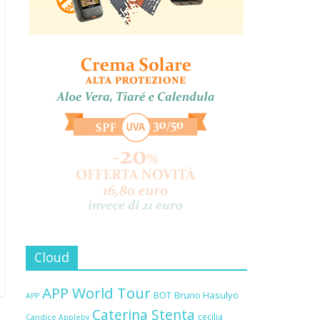
Cloud
APP World Tour
BOT
Bruno Hasulyo
APP
Caterina Stenta
cecilia
Candice Appleby