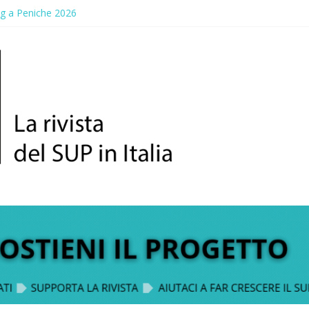
ng a Peniche 2026
allico: prima storica gara per Reggio Calabria
ddle Fest 2026: sul lungomare di Gallico torna la festa del SUP
aggio, a lezione di soccorso con la giornata della prevenzione
up Trophy: la regata solidale per lo IOR