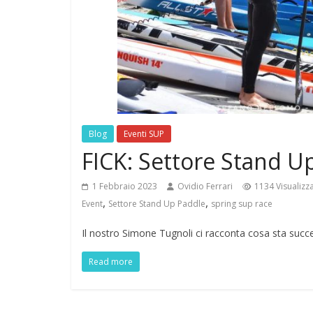
Blog
Eventi SUP
FICK: Settore Stand U
1 Febbraio 2023
Ovidio Ferrari
1134 Visualizz
,
,
Event
Settore Stand Up Paddle
spring sup race
Il nostro Simone Tugnoli ci racconta cosa sta succ
Read more