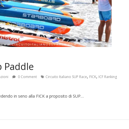
p Paddle
,
,
azioni
0 Comment
Circuito Italiano SUP Race
FICK
ICF Ranking
edendo in seno alla FICK a proposito di SUP…