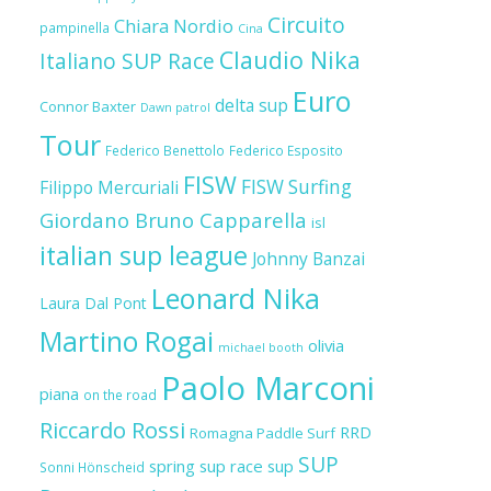
Circuito
Chiara Nordio
pampinella
Cina
Claudio Nika
Italiano SUP Race
Euro
delta sup
Connor Baxter
Dawn patrol
Tour
Federico Benettolo
Federico Esposito
FISW
FISW Surfing
Filippo Mercuriali
Giordano Bruno Capparella
isl
italian sup league
Johnny Banzai
Leonard Nika
Laura Dal Pont
Martino Rogai
olivia
michael booth
Paolo Marconi
piana
on the road
Riccardo Rossi
RRD
Romagna Paddle Surf
SUP
spring sup race
sup
Sonni Hönscheid