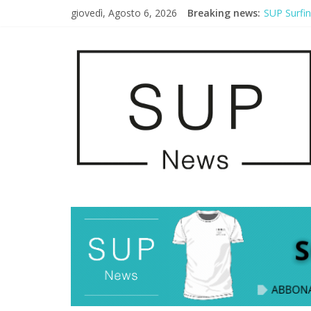
giovedì, Agosto 6, 2026
Breaking news:
SUP Surfi
AirSUP a G
Gallico Pa
Porto Selv
2° Urban S