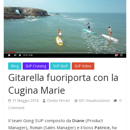
Blog
SUP Cruising
SUP Stuff
SUP Video
Gitarella fuoriporta con la
Cugina Marie
31 Maggio 2018
Ovidio Ferrari
631 Visualizzazioni
0
Comment
Il team Gong SUP composto da
Diane
(Product
Manager), Ro
n
an (Sales Manager) e il boss
Patrice,
ha