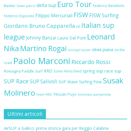
Euro Tour
delta sup
Baxter
Federico Benettolo
Dawn patrol
FISW
FISW Surfing
Filippo Mercuriali
Federico Esposito
italian sup
Giordano Bruno Capparella
isl
Leonard
league
Johnny Banzai
Laura Dal Pont
Nika
Martino Rogai
olivia piana
on the
michael booth
Paolo Marconi
Riccardo Rossi
road
RRD
spring sup race
sup
Romagna Paddle Surf
Sonni Hönscheid
Susak
SUP Race
SUP Salivoli
SUP Wave
Surfing Fisw
Molinero
Titouan Puyo
Team RRD
tommaso pampinella
Ultimi articoli
AirSUP a Gallico: prima storica gara per Reggio Calabria