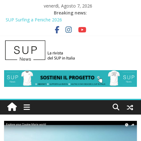
venerdì, Agosto 7, 2026
Breaking news:
SUP Surfing a Peniche 2026
AirSUP a Gallico: prima storica gara per Reggio Calabria
Gallico Paddle Fest 2026: sul lungomare di Gallico torna la festa
del SUP
Porto Selvaggio, a lezione di soccorso con la giornata della
prevenzione
2° Urban Sup Trophy: la regata solidale per lo IOR