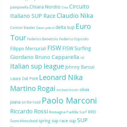
Circuito
Chiara Nordio
pampinella
Cina
Claudio Nika
Italiano SUP Race
Euro
delta sup
Connor Baxter
Dawn patrol
Tour
Federico Benettolo
Federico Esposito
FISW
FISW Surfing
Filippo Mercuriali
Giordano Bruno Capparella
isl
italian sup league
Johnny Banzai
Leonard Nika
Laura Dal Pont
Martino Rogai
olivia
michael booth
Paolo Marconi
piana
on the road
Riccardo Rossi
RRD
Romagna Paddle Surf
SUP
spring sup race
sup
Sonni Hönscheid