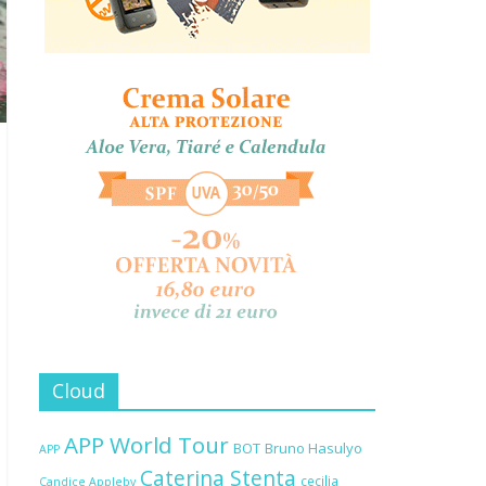
Cloud
APP World Tour
BOT
Bruno Hasulyo
APP
Caterina Stenta
cecilia
Candice Appleby