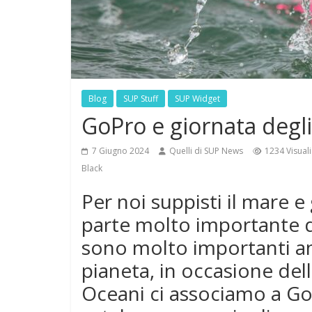
Blog
SUP Stuff
SUP Widget
GoPro e giornata degl
7 Giugno 2024
Quelli di SUP News
1234 Visuali
Black
Per noi suppisti il mare 
parte molto importante d
sono molto importanti an
pianeta, in occasione del
Oceani ci associamo a Go