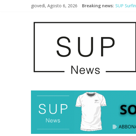
giovedì, Agosto 6, 2026
Breaking news:
SUP Surfi
AirSUP a G
Gallico Pa
Porto Selv
2° Urban S