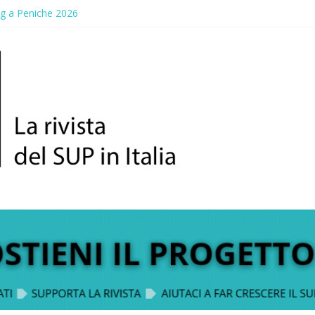
ng a Peniche 2026
allico: prima storica gara per Reggio Calabria
ddle Fest 2026: sul lungomare di Gallico torna la festa del SUP
aggio, a lezione di soccorso con la giornata della prevenzione
up Trophy: la regata solidale per lo IOR