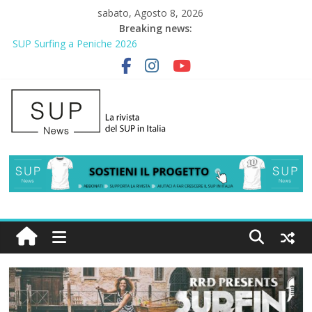
sabato, Agosto 8, 2026
Breaking news:
SUP Surfing a Peniche 2026
AirSUP a Gallico: prima storica gara per Reggio Calabria
Gallico Paddle Fest 2026: sul lungomare di Gallico torna la festa
del SUP
Porto Selvaggio, a lezione di soccorso con la giornata della
prevenzione
2° Urban Sup Trophy: la regata solidale per lo IOR