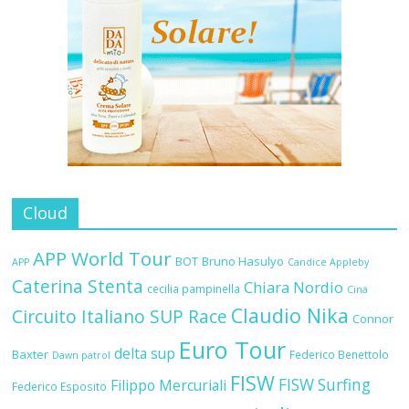
Cloud
APP World Tour
BOT
Bruno Hasulyo
APP
Candice Appleby
Caterina Stenta
Chiara Nordio
cecilia pampinella
Cina
Claudio Nika
Circuito Italiano SUP Race
Connor
Euro Tour
delta sup
Baxter
Federico Benettolo
Dawn patrol
FISW
FISW Surfing
Filippo Mercuriali
Federico Esposito