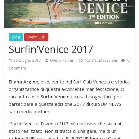
Blog
Eventi SUP
Surfin’Venice 2017
26 Giugno 2017
Ovidio Ferrari
762 Visualizzazioni
0
Comment
Eliana Argine
, presidente del Surf Club Venezia e storica
organizzatrice di questa avvincente manifestazione, ci
racconta cos’è
Surfin’Venice
e cosa bisogna fare per
partecipare a questa edizione 2017 di cui SUP NEWS
sarà media partner:
“Surfin’ Venice, l’evento SUP più esclusivo che sia mai
stato realizzato. Non si tratta di una gara, ma di un
raduno SUP
, un fantastico
SUP TOUR lungo il Canal