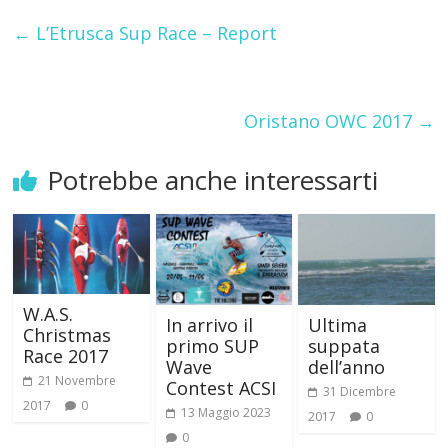
←
L’Etrusca Sup Race – Report
Oristano OWC 2017
→
Potrebbe anche interessarti
W.A.S.
In arrivo il
Ultima
Christmas
primo SUP
suppata
Race 2017
Wave
dell’anno
21 Novembre
Contest ACSI
31 Dicembre
2017
0
13 Maggio 2023
2017
0
0