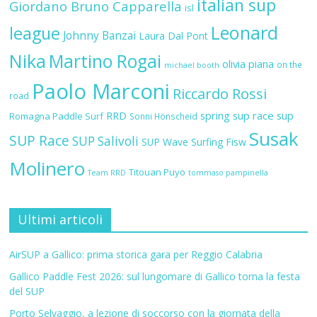
italian sup
Giordano Bruno Capparella
isl
Leonard
league
Johnny Banzai
Laura Dal Pont
Nika
Martino Rogai
olivia piana
on the
michael booth
Paolo Marconi
Riccardo Rossi
road
RRD
spring sup race
sup
Romagna Paddle Surf
Sonni Hönscheid
Susak
SUP Race
SUP Salivoli
SUP Wave
Surfing Fisw
Molinero
Titouan Puyo
Team RRD
tommaso pampinella
Ultimi articoli
AirSUP a Gallico: prima storica gara per Reggio Calabria
Gallico Paddle Fest 2026: sul lungomare di Gallico torna la festa
del SUP
Porto Selvaggio, a lezione di soccorso con la giornata della