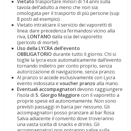
Vietato
trasportare minori di 14 anni sulla
tavola dell’adulto a meno che non sia
omologata per il trasporto di più persone (sup
8 posti ad esempio).
Vietato intralciare il servizio dei vaporetti di
linea: dare precedenza fermandosi vicino alla
riva,
LONTANO
dalla scia del vaporetto
(pericolo di morte!).
Uso della LYCRA dell’evento
OBBLIGATORIO
durante tutto il giorno. Chi si
toglie la lycra esce automaticamente dall’evento
tornando indietro per conto proprio, senza
autorizzazione di navigazione, senza pranzo.
Al pranzo si accede esclusivamente con Lycra
evento indossata e
voucher pranzo
alla mano.
Eventuali accompagnatori
devono raggiungere
l’isola di
S. Giorgio Maggiore
con il vaporetto a
proprie spese ed autonomamente. Non sono
previsti passaggi in barca per nessuno. Gli
accompagnatori posso pranzare al bar Rosa
Salva adiacente il convento dove troveranno
una vasta scelta di snacks e drinks. Gli
accompagnatori non potranno salire sulla