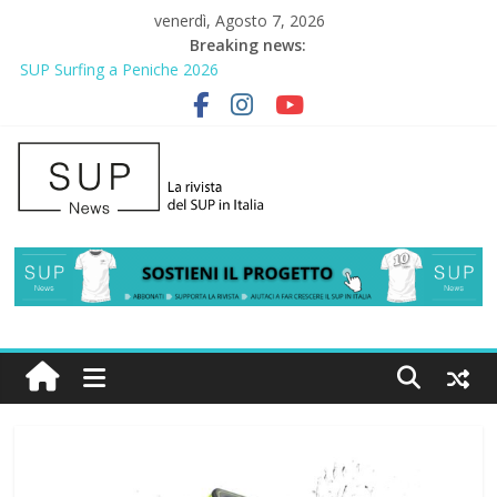
venerdì, Agosto 7, 2026
Breaking news:
SUP Surfing a Peniche 2026
AirSUP a Gallico: prima storica gara per Reggio Calabria
Gallico Paddle Fest 2026: sul lungomare di Gallico torna la festa
del SUP
Porto Selvaggio, a lezione di soccorso con la giornata della
prevenzione
2° Urban Sup Trophy: la regata solidale per lo IOR