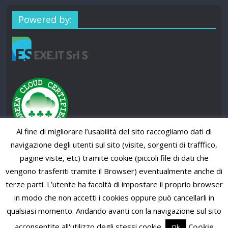
Powered by:
Al fine di migliorare l’usabilità del sito raccogliamo dati di
navigazione degli utenti sul sito (visite, sorgenti di trafffico,
pagine viste, etc) tramite cookie (piccoli file di dati che
vengono trasferiti tramite il Browser) eventualmente anche di
terze parti. L’utente ha facoltà di impostare il proprio browser
in modo che non accetti i cookies oppure può cancellarli in
qualsiasi momento. Andando avanti con la navigazione sul sito
Copyright © 2026
SUP News Magazine
. All rights reserved.
Theme: ColorMag Pro by
ThemeGrill
. Powered by
WordPress
.
acconsentite all'utilizzo degli stessi cookie.
Cookie
Ok