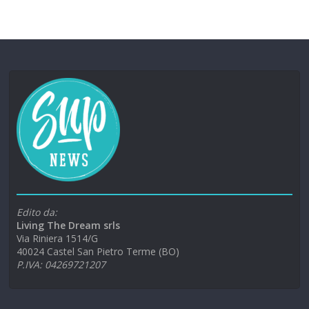
Edito da:
Living The Dream srls
Via Riniera 1514/G
40024 Castel San Pietro Terme (BO)
P.IVA: 04269721207