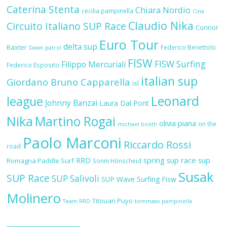
Caterina Stenta
Chiara Nordio
cecilia pampinella
Cina
Claudio Nika
Circuito Italiano SUP Race
Connor
Euro Tour
delta sup
Baxter
Federico Benettolo
Dawn patrol
FISW
FISW Surfing
Filippo Mercuriali
Federico Esposito
italian sup
Giordano Bruno Capparella
isl
Leonard
league
Johnny Banzai
Laura Dal Pont
Nika
Martino Rogai
olivia piana
on the
michael booth
Paolo Marconi
Riccardo Rossi
road
RRD
spring sup race
sup
Romagna Paddle Surf
Sonni Hönscheid
Susak
SUP Race
SUP Salivoli
SUP Wave
Surfing Fisw
Molinero
Titouan Puyo
Team RRD
tommaso pampinella