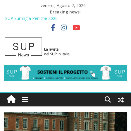
venerdì, Agosto 7, 2026
Breaking news:
SUP Surfing a Peniche 2026
AirSUP a Gallico: prima storica gara per Reggio Calabria
Gallico Paddle Fest 2026: sul lungomare di Gallico torna la festa
del SUP
Porto Selvaggio, a lezione di soccorso con la giornata della
prevenzione
2° Urban Sup Trophy: la regata solidale per lo IOR