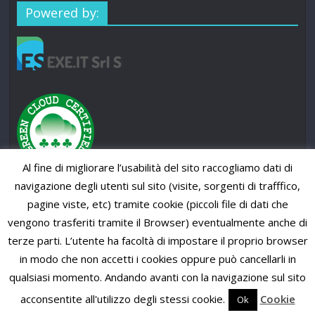
Powered by:
Al fine di migliorare l’usabilità del sito raccogliamo dati di
navigazione degli utenti sul sito (visite, sorgenti di trafffico,
pagine viste, etc) tramite cookie (piccoli file di dati che
vengono trasferiti tramite il Browser) eventualmente anche di
terze parti. L’utente ha facoltà di impostare il proprio browser
in modo che non accetti i cookies oppure può cancellarli in
qualsiasi momento. Andando avanti con la navigazione sul sito
Copyright © 2026
SUP News Magazine
. All rights reserved.
Theme: ColorMag Pro by
ThemeGrill
. Powered by
WordPress
.
acconsentite all'utilizzo degli stessi cookie.
Cookie
Ok