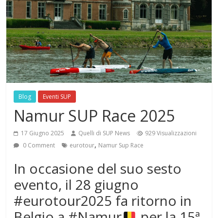
Blog
Eventi SUP
Namur SUP Race 2025
17 Giugno 2025
Quelli di SUP News
929 Visualizzazioni
,
0 Comment
eurotour
Namur Sup Race
In occasione del suo sesto
evento, il 28 giugno
#eurotour2025 fa ritorno in
Belgio a #Namur
per la 15ª