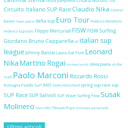
Chiara Nordio
cecilia pampinella
Cina
Claudio Nika
Circuito Italiano SUP Race
Connor
Euro Tour
delta sup
Baxter
Federico Benettolo
Dawn patrol
FISW
FISW Surfing
Filippo Mercuriali
Federico Esposito
italian sup
Giordano Bruno Capparella
isl
Leonard
league
Johnny Banzai
Laura Dal Pont
Nika
Martino Rogai
olivia piana
on the
michael booth
Paolo Marconi
Riccardo Rossi
road
RRD
spring sup race
sup
Romagna Paddle Surf
Sonni Hönscheid
Susak
SUP Race
SUP Salivoli
SUP Wave
Surfing Fisw
Molinero
Titouan Puyo
Team RRD
tommaso pampinella
Ultimi articoli