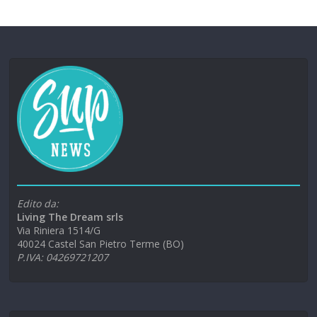
Edito da:
Living The Dream srls
Via Riniera 1514/G
40024 Castel San Pietro Terme (BO)
P.IVA: 04269721207