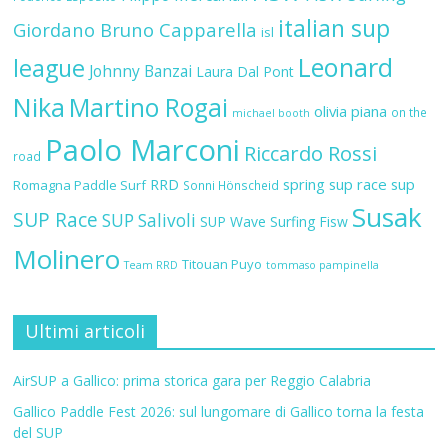
italian sup
Giordano Bruno Capparella
isl
Leonard
league
Johnny Banzai
Laura Dal Pont
Nika
Martino Rogai
olivia piana
on the
michael booth
Paolo Marconi
Riccardo Rossi
road
RRD
spring sup race
sup
Romagna Paddle Surf
Sonni Hönscheid
Susak
SUP Race
SUP Salivoli
SUP Wave
Surfing Fisw
Molinero
Titouan Puyo
Team RRD
tommaso pampinella
Ultimi articoli
AirSUP a Gallico: prima storica gara per Reggio Calabria
Gallico Paddle Fest 2026: sul lungomare di Gallico torna la festa
del SUP