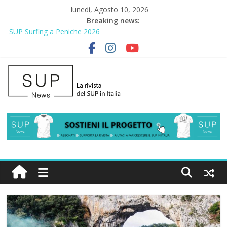
lunedì, Agosto 10, 2026
Breaking news:
SUP Surfing a Peniche 2026
AirSUP a Gallico: prima storica gara per Reggio Calabria
Gallico Paddle Fest 2026: sul lungomare di Gallico torna la festa
del SUP
Porto Selvaggio, a lezione di soccorso con la giornata della
prevenzione
2° Urban Sup Trophy: la regata solidale per lo IOR