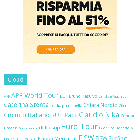
Cloud
APP World Tour
BOT
Bruno Hasulyo
APP
Candice Appleby
Caterina Stenta
Chiara Nordio
cecilia pampinella
Cina
Claudio Nika
Circuito Italiano SUP Race
Connor
Euro Tour
delta sup
Baxter
Federico Benettolo
Dawn patrol
FISW
FISW Surfing
Filippo Mercuriali
Federico Esposito