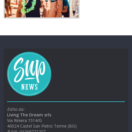
Edito da:
Living The Dream srls
Via Riniera 1514/G
40024 Castel San Pietro Terme (BO)
P.IVA: 04269721207