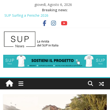
giovedì, Agosto 6, 2026
Breaking news:
SUP Surfing a Peniche 2026
AirSUP a Gallico: prima storica gara per Reggio Calabria
Gallico Paddle Fest 2026: sul lungomare di Gallico torna la festa
del SUP
Porto Selvaggio, a lezione di soccorso con la giornata della
prevenzione
2° Urban Sup Trophy: la regata solidale per lo IOR