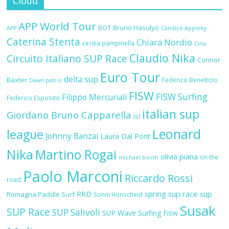
Cloud
APP World Tour
BOT
Bruno Hasulyo
APP
Candice Appleby
Caterina Stenta
Chiara Nordio
cecilia pampinella
Cina
Claudio Nika
Circuito Italiano SUP Race
Connor
Euro Tour
delta sup
Baxter
Federico Benettolo
Dawn patrol
FISW
FISW Surfing
Filippo Mercuriali
Federico Esposito
italian sup
Giordano Bruno Capparella
isl
Leonard
league
Johnny Banzai
Laura Dal Pont
Nika
Martino Rogai
olivia piana
on the
michael booth
Paolo Marconi
Riccardo Rossi
road
RRD
spring sup race
sup
Romagna Paddle Surf
Sonni Hönscheid
Susak
SUP Race
SUP Salivoli
SUP Wave
Surfing Fisw